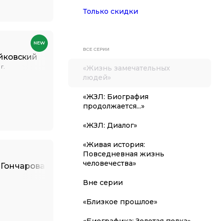
Только скидки
NEW
ВСЕ СЕРИИ
йковский
«Жизнь замечательных
Г.
людей»
«ЖЗЛ: Биография
продолжается...»
«ЖЗЛ: Диалог»
«Живая история:
Повседневная жизнь
человечества»
 Гончарова
Вне серии
«Близкое прошлое»
«Биографика: Золотая полка»