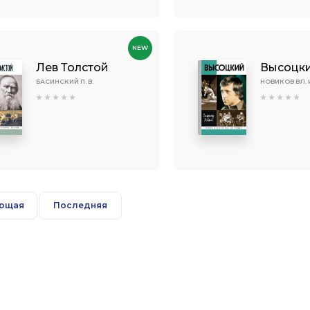
NEW
Лев Толстой
Высоцк
БАСИНСКИЙ П. В.
НОВИКОВ ВЛ. 
ющая
Последняя