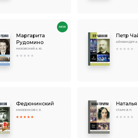
NEW
Маргарита
Петр Ча
Рудомино
АЙНБИНДЕР А. 
НИЗОВСКИЙ А. Ю.
Федюнинский
Наталья
МИХЕЕНКОВ С. Е.
СТАРК В. П.