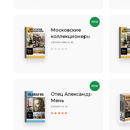
NEW
Московские
коллекционеры
СЕМЕНОВА Н. Ю.
NEW
Отец Александр
Мень
КУНИН М. М.