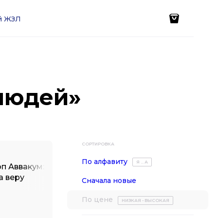
ей ЖЗЛ
людей»
СОРТИРОВКА
По алфавиту
Я ... А
п Аввакум:
а веру
Сначала новые
.
По цене
НИЗКАЯ - ВЫСОКАЯ