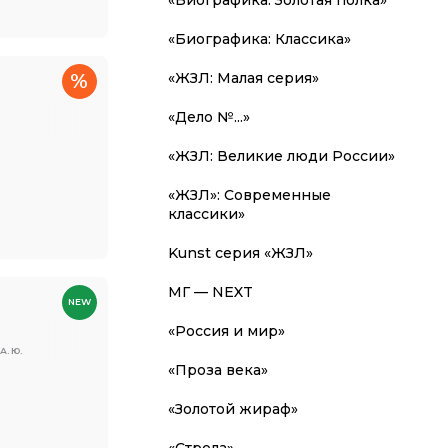
«Биографика: Классика»
«ЖЗЛ: Малая серия»
%
в
«Дело №...»
«ЖЗЛ: Великие люди России»
«ЖЗЛ»: Современные
классики»
Kunst серия «ЖЗЛ»
МГ — NEXT
NEW
«Россия и мир»
. Ю.
«Проза века»
«Золотой жираф»
«Стрела»