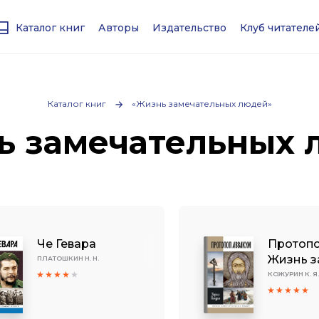
Каталог книг
Авторы
Издательство
Клуб читател
Каталог книг
«Жизнь замечательных людей»
ь замечательных 
Че Гевара
Протопо
Жизнь з
ПЛАТОШКИН Н. Н.
КОЖУРИН К. Я