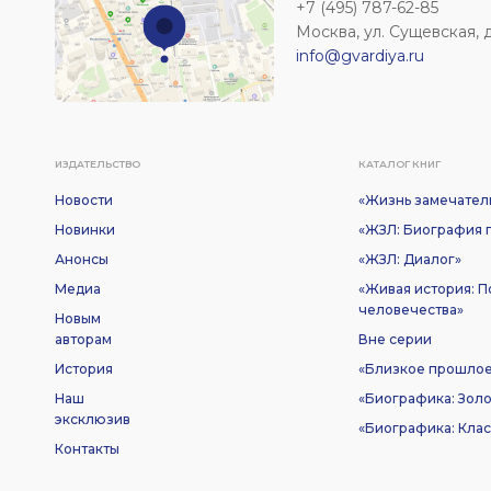
+7 (495) 787-62-85
Москва, ул. Сущевская, д. 
info@gvardiya.ru
ИЗДАТЕЛЬСТВО
КАТАЛОГ КНИГ
Новости
«Жизнь замечател
Новинки
«ЖЗЛ: Биография п
Анонсы
«ЖЗЛ: Диалог»
Медиа
«Живая история: 
человечества»
Новым
авторам
Вне серии
История
«Близкое прошло
Наш
«Биографика: Золо
эксклюзив
«Биографика: Клас
Контакты