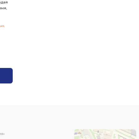
одая
имя,
ых
.
ИЯ»