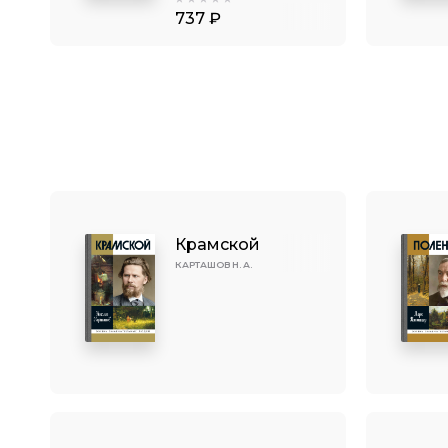
737 ₽
Крамской
КАРТАШОВ Н. А.