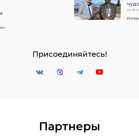
чудо
22.07.
и
Интер
л».
Присоединяйтесь!
Партнеры