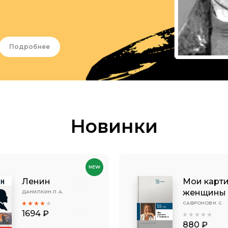
Подробнее
Новинки
NEW
Ленин
Мои карт
женщины
ДАНИЛКИН Л. А.
САФРОНОВ Н. С.
1694 ₽
880 ₽