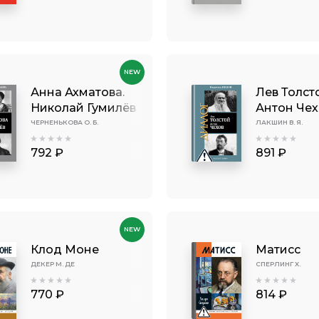
NEW
Анна Ахматова.
Лев Толст
Николай Гумилёв
Антон Чех
ЧЕРНЕНЬКОВА О. Б.
ЛАКШИН В. Я.
792 ₽
891 ₽
NEW
Клод Моне
Матисс
ДЕКЕР М. ДЕ
СПЕРЛИНГ X.
770 ₽
814 ₽