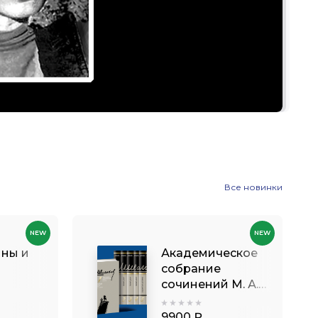
Все новинки
NEW
NEW
ины и
Академическое
собрание
сочинений М. А.
Шолохова в 8
томах
9900 ₽