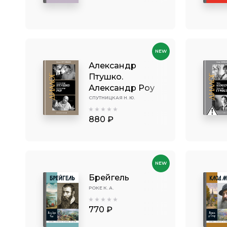
NEW
Александр
Птушко.
Александр Роу
СПУТНИЦКАЯ Н. Ю.
880 ₽
NEW
Брейгель
РОКЕ К. А.
770 ₽