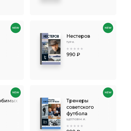
NEW
NEW
Нестеров
ТУР Н.
990 ₽
NEW
NEW
юбимых
Тренеры
советского
футбола
ЩЕГЛОВ М. И.