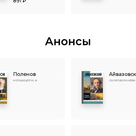
891 ₽
Анонсы
Поленов
Айвазовс
КОПШИЦЕР М. И.
СКОРОБОГАЧЕВА Е