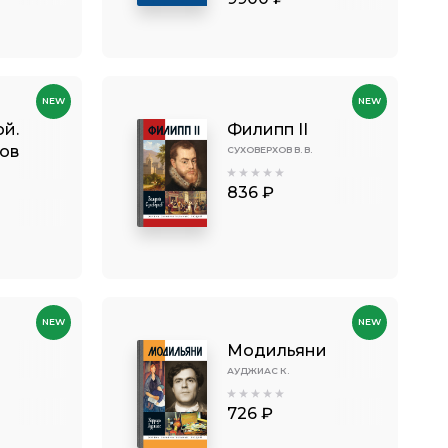
NEW
NEW
ой.
Филипп II
ов
СУХОВЕРХОВ В. В.
836 ₽
NEW
NEW
Модильяни
АУДЖИАС К.
726 ₽