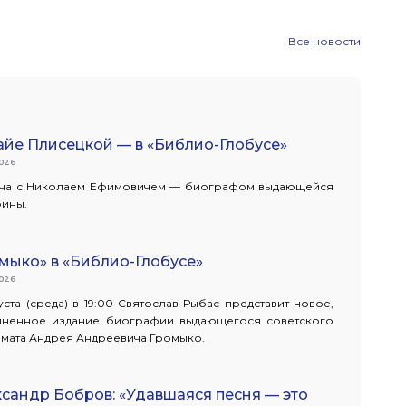
Все новости
йе Плисецкой — в «Библио-Глобусе»
2026
еча с Николаем Ефимовичем — биографом выдающейся
ины.
мыко» в «Библио-Глобусе»
2026
густа (среда) в 19:00 Святослав Рыбас представит новое,
лненное издание биографии выдающегося советского
мата Андрея Андреевича Громыко.
сандр Бобров: «Удавшаяся песня — это