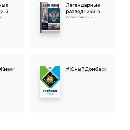
ные
Легендарные
и-3
разведчики-4
М.
ДОЛГОПОЛОВ Н. М.
Живет
#ЮныйДонбасс