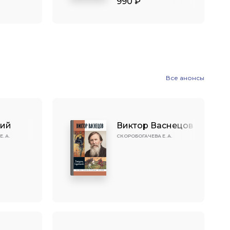
990 ₽
Все анонсы
кий
Виктор Васнецов
. А.
СКОРОБОГАЧЕВА Е. А.