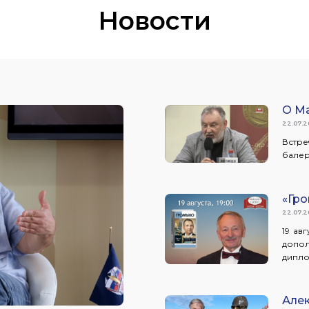
Новости
О Ма
22.07.
Встр
балер
«Гро
22.07.
19 ав
допо
дипло
Алек