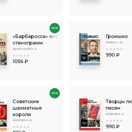
NEW
«Барбаросса» вне
Громыко
стенограмм
РЫБАС С. Ю.
ЗАЛЕССКИЙ К. А.
990 ₽
1056 ₽
NEW
Советские
Творцы л
шахматные
песен
короли
БОБРОВ А. А.
АМЕЛИН А. В.
990 ₽