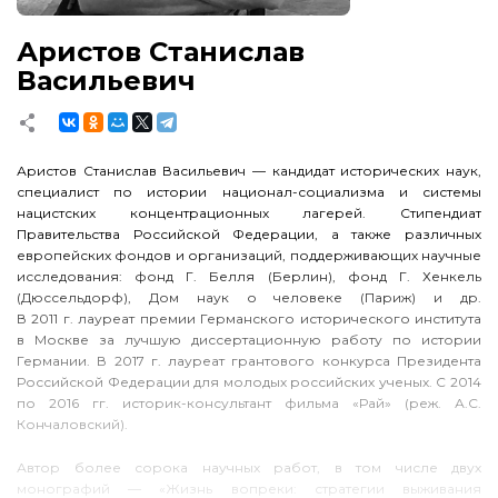
Аристов Станислав
Васильевич
Аристов Станислав Васильевич — кандидат исторических наук,
специалист по истории национал-социализма и системы
нацистских концентрационных лагерей. Стипендиат
Правительства Российской Федерации, а также различных
европейских фондов и организаций, поддерживающих научные
исследования: фонд Г. Белля (Берлин), фонд Г. Хенкель
(Дюссельдорф), Дом наук о человеке (Париж) и др.
В 2011 г. лауреат премии Германского исторического института
в Москве за лучшую диссертационную работу по истории
Германии. В 2017 г. лауреат грантового конкурса Президента
Российской Федерации для молодых российских ученых. С 2014
по 2016 гг. историк-консультант фильма «Рай» (реж. А.С.
Кончаловский).
Автор более сорока научных работ, в том числе двух
монографий — «Жизнь вопреки: стратегии выживания