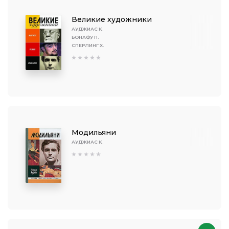
Великие художники
АУДЖИАС К.
БОНАФУ П.
СПЕРЛИНГ X.
Модильяни
АУДЖИАС К.