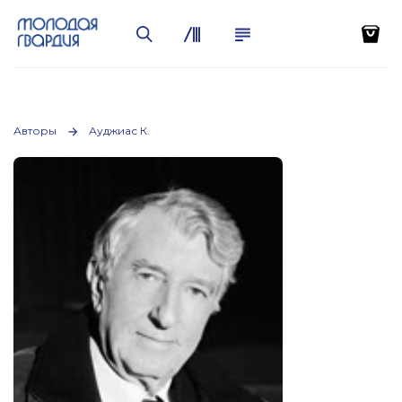
Авторы
Ауджиас К.