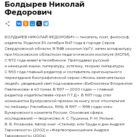
Болдырев Николай
Федорович
БОЛДЫРЕВ НИКОЛАЙ ФЕДОРОВИЧ — писатель, поэт, философ,
издатель. Родился 30 октября 1947 года в городе Серов
Свердловской области. В 1968 окончил УрГУ, затем аспирантуру
при Московском областном педагогическом институте (МОПИ).
С 1972 года живет в Челябинске. Преподавал русский
и немецкий языки, литературу, эстетику, теорию литературы.
С 1993 года главный редактор и составитель оригинального
переиздания биографической серии «Жизнь замечательных
людей», увидевшей свет под названием «Библиотека Флорентия
Павленкова» в 40 томах. В 1997 — 2000 годах — главный
редактор издательствава «Урал Л.Т.Д.». В 1997 году стал
номинантом Букеровской премии за книгу эссе «Ностальгия
по пейзажу» (Челябинск, 1996). В 1997 — 1998 годах член
Букеровского комитета России. Основная сфера
исследований — творчество
А. С. Пушкина
,
Р. М. Рильке
,
В. В. Розанова
. Автор книг «Сталкер, или Труды и дни Андрея
Тарковского» (2002) и «Жертвоприношение Андрея
Тарковского» (2004).