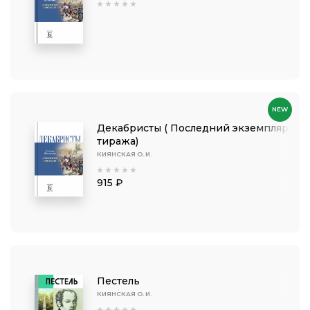
NEW
Декабристы ( Последний экземпляр
тиража)
КИЯНСКАЯ О. И.
915 ₽
Пестель
КИЯНСКАЯ О. И.