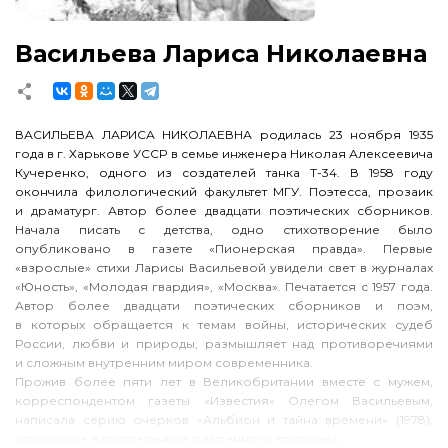
Васильева Лариса Николаевна
ВАСИЛЬЕВА ЛАРИСА НИКОЛАЕВНА родилась 23 ноября 1935
года в г. Харькове УССР в семье инженера Николая Алексеевича
Кучеренко, одного из создателей танка Т-34. В 1958 году
окончила филологический факультет МГУ. Поэтесса, прозаик
и драматург. Автор более двадцати поэтических сборников.
Начала писать с детства, одно стихотворение было
опубликовано в газете «Пионерская правда». Первые
«взрослые» стихи Ларисы Васильевой увидели свет в журналах
«Юность», «Молодая гвардия», «Москва». Печатается с 1957 года.
Автор более двадцати поэтических сборников и поэм,
в которых обращается к темам войны, исторических судеб
России, любви и природы, размышляет над противоречиями
и сложным внутренним миром современника.
Прожив более пяти лет в Великобритании вместе с мужем,
корреспондентом газеты «Известия» Олегом Васильевым,
написала серию очерков «Альбион и тайна времени» (1978),
открывшие в писательнице одаренного прозаика.