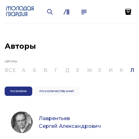
Авторы
АВТОРЫ
ВСЕ
А
Б
В
Г
Д
Е
Ж
З
И
К
Л
ПО ИМЕНИ
ПО КОЛИЧЕСТВУ КНИГ
Лаврентьев
Сергей Александрович