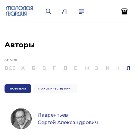
Авторы
АВТОРЫ
ВСЕ
А
Б
В
Г
Д
Е
Ж
З
И
К
Л
ПО ИМЕНИ
ПО КОЛИЧЕСТВУ КНИГ
Лаврентьев
Сергей Александрович