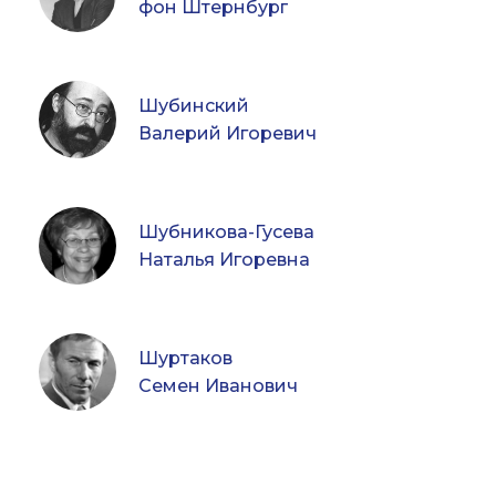
фон Штернбург
Шубинский
Валерий Игоревич
Шубникова-Гусева
Наталья Игоревна
Шуртаков
Семен Иванович