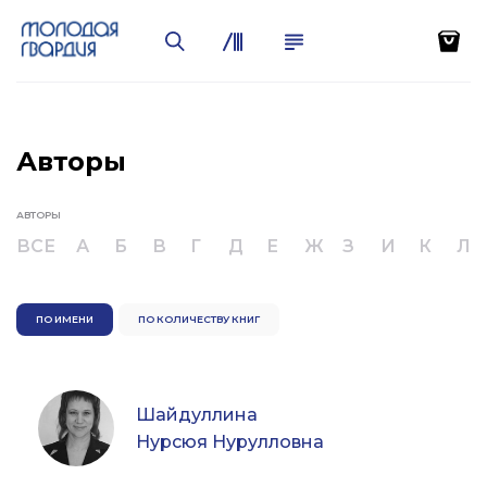
Авторы
АВТОРЫ
ВСЕ
А
Б
В
Г
Д
Е
Ж
З
И
К
Л
ПО ИМЕНИ
ПО КОЛИЧЕСТВУ КНИГ
Шайдуллина
Нурсюя Нурулловна