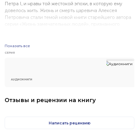
Петра I, и нравы той жестокой эпохи, в которую ему
довелось жить. Жизнь и смерть царевича Алексея
Петровича стали темой новой книги старейшего автора
серии «Жизнь замечательных людей», признанного
классика историко-биографического жанра Николая
Ивановича Павленко.
Показать все
СЕРИЯ
АУДИОКНИГИ
Отзывы и рецензии на книгу
Написать рецензию