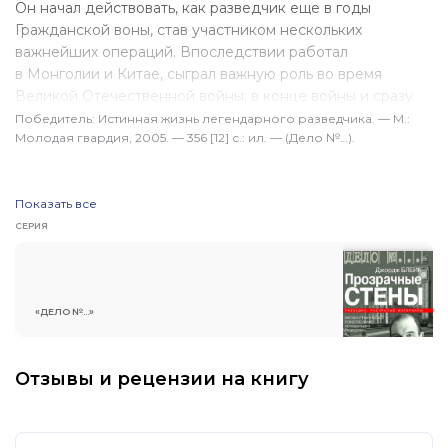
Он начал действовать, как разведчик еще в годы
Гражданской воны, став участником нескольких
важнейших операций. Впоследствии работал
в Монголии и Китае, сыграл важную роль во время
Великой Отечественной войны; в конце войны и сразу
после нее был главным резидентом нашей разведки
Победитель: Истинная жизнь легендарного раз­ведчика. — М.:
Молодая гвардия, 2005. — 356 [12] с.: ил. — (Дело №…).
в Китае. Роман строго документален, все герои —
реальные люди и выведены под своими подлинными
именами, все события и факты соответствуют
Показать все
действительности. Имя этого выдающегося разведчика
было рассекречено лишь недавно, и в книге впервые
СЕРИЯ
подробно рассказано о его жизни и деятельности.
«ДЕЛО №...»
Отзывы и рецензии на книгу