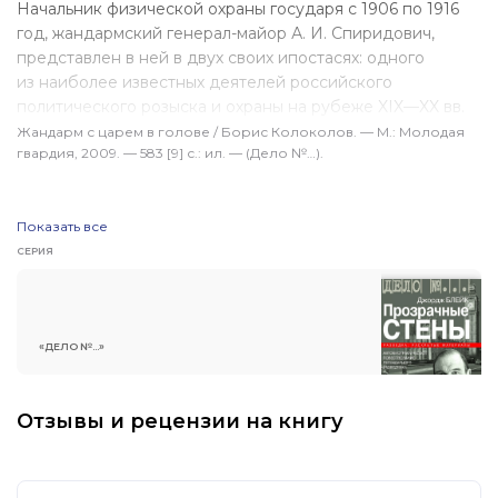
Начальник физической охраны государя с 1906 по 1916
год, жандармский генерал-майор
А. И. Спиридович
,
представлен в ней в двух своих ипостасях: одного
из наиболее известных деятелей российского
политического розыска и охраны на рубеже
XIX—XX вв.
еков и летописца русского революционного движения
Жандарм с царем в голове / Борис Колоколов. — М.: Молодая
гвардия, 2009. — 583 [9] с.: ил. — (Дело №…).
той эпохи, опубликовавшего в дореволюционное
и послереволюционное время несколько исторических
исследований о ведущих революционных партиях
Показать все
России. Все это позволило автору не только нарисовать
яркий образ жандармского генерала-историка,
СЕРИЯ
но и достоверно изобразить атмосферу того далекого
от нас времени.
«ДЕЛО №...»
Отзывы и рецензии на книгу