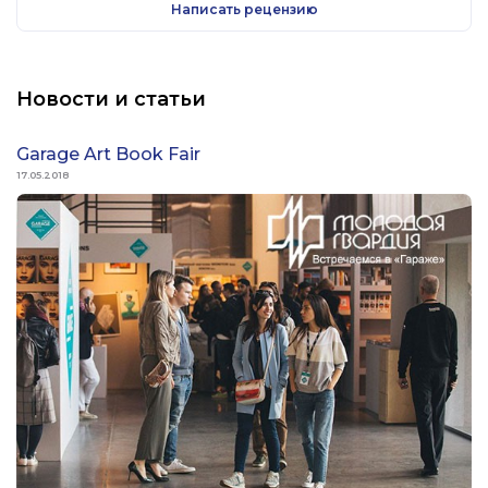
талантливого во всём человека, общение с которым
Написать рецензию
завораживало.
Новости и статьи
Garage Art Book Fair
17.05.2018