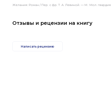
Желания: Роман / Пер. с фр.
Т. А. Левиной
. — М.: Мол. гвардия,
Отзывы и рецензии на книгу
Написать рецензию