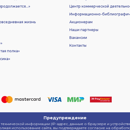
родолжается...»
Центр коммерческой деятельно
Информационно-библиографич
Повседневная жизнь
Акционерам
Наши партнеры
Вакансии
е»
Контакты
тая полка»
сика»
Предупреждение
а технической информации (IP-адрес, данные о браузере и устройст
олжая использование сайта, вы подтверждаете согласие на обработк