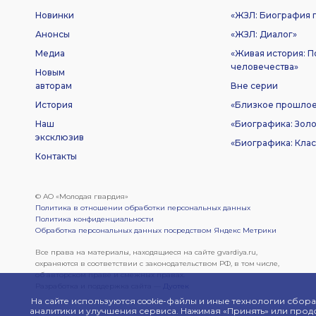
Новинки
«ЖЗЛ: Биография п
Анонсы
«ЖЗЛ: Диалог»
Медиа
«Живая история: 
человечества»
Новым
авторам
Вне серии
История
«Близкое прошло
Наш
«Биографика: Золо
эксклюзив
«Биографика: Клас
Контакты
© АО «Молодая гвардия»
Политика в отношении обработки персональных данных
Политика конфиденциальности
Обработка персональных данных посредством Яндекс Метрики
Все права на материалы, находящиеся на сайте gvardiya.ru,
охраняются в соответствии с законодательством РФ, в том числе,
об авторском праве и смежных правах.
Разработка и поддержка сайта —
Дуотек
На сайте используются cookie-файлы и иные технологии сбор
аналитики и улучшения сервиса. Нажимая «Принять» или прод