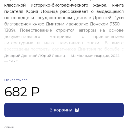
классикой историко-биографического жанра, книга
писателя Юрия Лощица рассказывает о выдающемся
полководце и государственном деятеле Древней Руси
благоверном князе Дмитрии Ивановиче Донском (1350—
1389). Повествование строится автором на основе
документального материала, с привлечением
литературных и иных памятников эпохи. В книге
воссозданы портреты соратников Дмитрия по борьбе с
Ордой — его двоюродного брата князя Владимира
Дмитрий Донской / Юрий Лощиц. — М.: Молодая гвардия, 2022.
— 328 с.
Андреевича Храброго, Дмитрия Боброка Волынского,
митрополита Алексея, «молитвенника земли Русской»
преподобного Сергия Радонежского и других
Показать все
современников великого московского князя.
682 Р
В корзину
СЕРИЯ