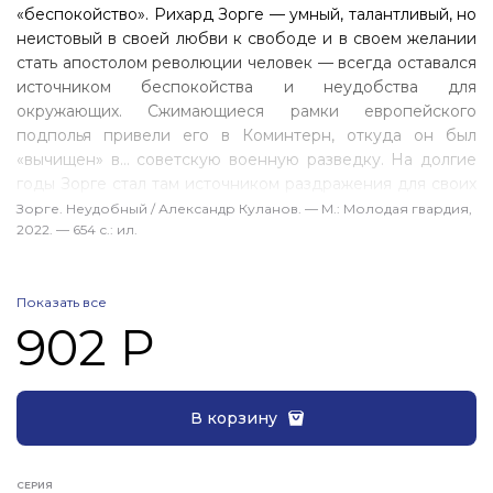
«беспокойство». Рихард Зорге — умный, талантливый, но
неистовый в своей любви к свободе и в своем желании
стать апостолом революции человек — всегда оставался
источником беспокойства и неудобства для
окружающих. Сжимающиеся рамки европейского
подполья привели его в Коминтерн, откуда он был
«вычищен» в… советскую военную разведку. На долгие
годы Зорге стал там источником раздражения для своих
начальников, делая все не так, как велели, но добиваясь
Зорге. Неудобный / Александр Куланов. — М.: Молодая гвардия,
2022. — 654 с.: ил.
при этом невиданных результатов. Даже его арест
оказался неудобен для всех, и Японии, Германии,
Советскому Союзу годами пришлось выдумывать
Показать все
небылицы про Зорге. В новой книге историка, лауреата
902 Р
премии ФСБ Р Ф Александра Куланова представлен
беспристрастный, опирающийся на огромный массив
документов рассказ о судьбе уникального человека,
ставшего гордостью и героем нашей страны.
В корзину
СЕРИЯ