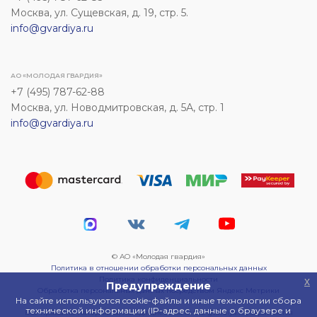
Москва, ул. Сущевская, д. 19, стр. 5.
info@gvardiya.ru
АО «МОЛОДАЯ ГВАРДИЯ»
+7 (495) 787-62-88
Москва, ул. Новодмитровская, д. 5А, стр. 1
info@gvardiya.ru
© АО «Молодая гвардия»
Политика в отношении обработки персональных данных
Политика конфиденциальности
x
Предупреждение
Обработка персональных данных посредством Яндекс Метрики
На сайте используются cookie-файлы и иные технологии сбора
технической информации (IP-адрес, данные о браузере и
Все права на материалы, находящиеся на сайте gvardiya.ru, охраняются