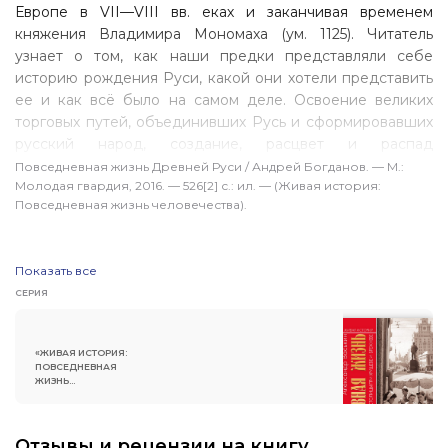
Европе
в VII—VIII вв.
еках и заканчивая временем
княжения Владимира Мономаха (ум. 1125). Читатель
узнает о том, как наши предки представляли себе
историю рождения Руси, какой они хотели представить
ее и как всё было на самом деле. Освоение великих
торговых путей, объединивших Русь и сформировавших
русский народ, создание, расцвет и распад
Древнерусского государства под пером автора
Повседневная жизнь Древней Руси / Андрей Богданов. — М.:
Молодая гвардия, 2016. — 526[2] с.: ил. — (Живая история:
предстают в реальном контексте материальной
Повседневная жизнь человечества).
и духовной культуры. Книга знакомит также с методами
научного анализа источников и впервые четко отделяет
легенды, в том числе современные событиям,
Показать все
от реальности, которая в результате может показаться
СЕРИЯ
читателю новой и незнакомой, но от этого не становится
менее достоверной.
«ЖИВАЯ ИСТОРИЯ:
ПОВСЕДНЕВНАЯ
ЖИЗНЬ
ЧЕЛОВЕЧЕСТВА»
Отзывы и рецензии на книгу