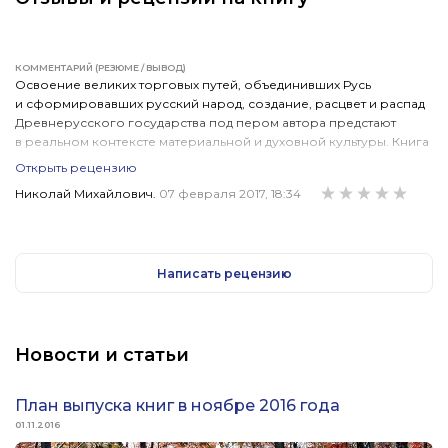
КОММЕНТАРИЙ (РЕЗЮМЕ / ВЫВОД)
Освоение великих торговых путей, объединивших Русь
и сформировавших русский народ, создание, расцвет и распад
Древнерусского государства под пером автора предстают
в реальном контексте материальной и духовной культуры. Книга
знакомит также с методами научного анализа источников
Открыть рецензию
и впервые четко отделяет легенды, от реальности, которая
Николай Михайлович.
07 февраля 2017, 18:34
в результате может показаться читателю новой и незнакомой,
но от этого не становится менее достоверной.
Написать рецензию
Новости и статьи
План выпуска книг в ноябре 2016 года
01.11.2016