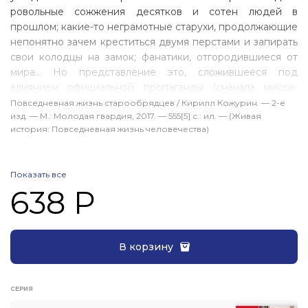
ровольные сожжения десятков и сотен людей в
прошлом; какие-то неграмотные старухи, продолжающие
непонятно зачем креститься двумя перстами и запирать
свои колодцы на замок; фанатики, отгородившиеся от
мира… Но представле­ние это, сложившееся под
влиянием официальной пропаганды (сначала мисси­
онерской, затем советской), далеко от истины. Мало кто
Повседневная жизнь старообрядцев / Кирилл Кожурин. — 2-е
изд. — М.: Молодая гвардия, 2017. — 555[5] с.: ил. — (Живая
знает, что лишь благо­даря старообрядцам удалось
история: Повседневная жизнь человечества)
сохранить такие чудеса отечественной культуры, как
древнерусская иконопись и знаменное пение, многие
традиционные народные промыслы; что самыми
Показать все
выдающимися русскими предпринимателями XIX — на­
638 Р
чала XX века были как раз выходцы из старообрядцев —
знаменитые династии Морозовых и Рябушинских,
Гучковых и Солдатенковых. Особенно глубокие кор­ни
старообрядчество пустило на Русском Севере, долгие
В корзину
годы служившем «запо­ведником» традиционной
культуры, ныне переживающей свое возрождение.
СЕРИЯ
О прошлом и настоящем «истинного православия», о