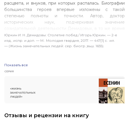
расцвета, и внуков, при которых распалась. Биографии
большинства героев впервые изложены с такой
степенью полноты и точности. Автор, доктор
исторических наук, подчеркивая значение
созидательной деятельности Демидовых, в то же время
далек и от панегирических восхвалений,
Юркин
И. Н. Демидовы
: Столетие побед / Игорь Юркин. — 2-е
изд., испр. и доп. — М.: Молодая гвардия, 2017. — 447[1] с.: ил.
и от изображения героев кровавыми злодеями. Широко
— (Жизнь замечательных людей: сер. биогр.;вьш. 1655).
используя документальные (включая привлекаемые
впервые) источники, рассказывает о событиях,
охватывающих почти столетний период, об отношениях
Показать все
Демидовых с властью (в том числе с Петром Великим),
СЕРИЯ
о вкладе представителей рода в развитие Российского
государства. Первое издание книги вышло в 2012 году
и было удостоено диплома историко-литературной
«ЖИЗНЬ
премии «Александр Невский». Второе издание
ЗАМЕЧАТЕЛЬНЫХ
ЛЮДЕЙ»
исправленное и дополненное.
Отзывы и рецензии на книгу
ПОСЛЕДНИЕ ЭКЗЕМПЛЯРЫ ТИРАЖА!