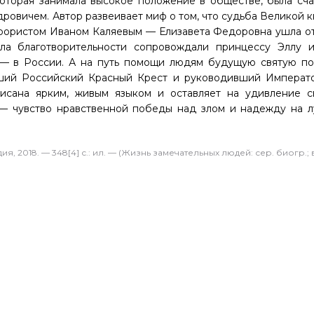
оторая занимала высокое положение в обществе, была сча
овичем. Автор развеивает миф о том, что судьба Великой к
еррористом Иваном Каляевым — Елизавета Федоровна ушла от
ла благотворительности сопровождали принцессу Эллу 
 — в России. А на путь помощи людям будущую святую по
вший Российский Красный Крест и руководивший Императ
исана ярким, живым языком и оставляет на удивление с
, — чувство нравственной победы над злом и надежду на 
, 2018. — 348[4] с.: ил. — (Жизнь замечательных людей: сер. биогр.; 