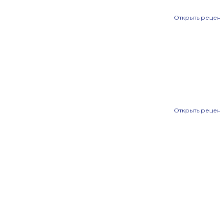
Открыть реце
ю! От души рекомендую… Автору. и «Молодой Гвардии"-сердечная
Открыть реце