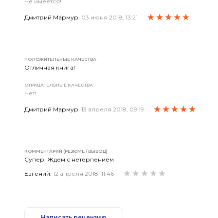
Не имеется!
Дмитрий Мармур.
03 июня 2018, 13:21
КОММЕНТАРИЙ (РЕЗЮМЕ / ВЫВОД)
Очень хорошая книга! Написана с чистым сердцем. и любовь
благодарность!
ПОЛОЖИТЕЛЬНЫЕ КАЧЕСТВА
Отличная книга!
ОТРИЦАТЕЛЬНЫЕ КАЧЕСТВА
Нет!
Дмитрий Мармур.
13 апреля 2018, 09:19
КОММЕНТАРИЙ (РЕЗЮМЕ / ВЫВОД)
И я очень жду эту вещь!
КОММЕНТАРИЙ (РЕЗЮМЕ / ВЫВОД)
Супер! Ждем с нетерпением
Евгений.
12 апреля 2018, 11:46
Написать рецензию