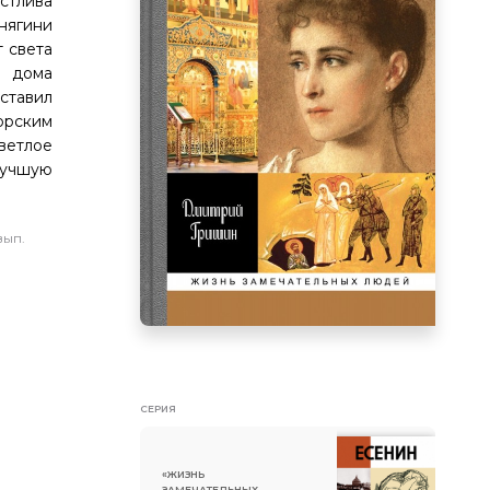
стлива
нягини
 света
и дома
ставил
орским
ветлое
лучшую
вып.
СЕРИЯ
«ЖИЗНЬ
ЗАМЕЧАТЕЛЬНЫХ