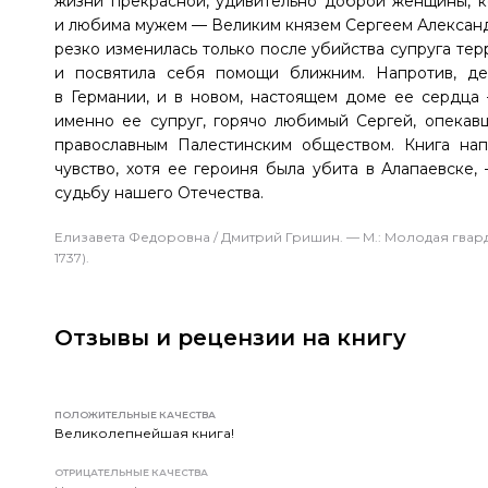
жизни прекрасной, удивительно доброй женщины, к
и любима мужем — Великим князем Сергеем Александр
резко изменилась только после убийства супруга т
и посвятила себя помощи ближним. Напротив, де
в Германии, и в новом, настоящем доме ее сердца
именно ее супруг, горячо любимый Сергей, опека
православным Палестинским обществом. Книга нап
чувство, хотя ее героиня была убита в Алапаевске
судьбу нашего Отечества.
Елизавета Федоровна / Дмитрий Гришин. — М.: Молодая гвардия
1737).
Отзывы и рецензии на книгу
ПОЛОЖИТЕЛЬНЫЕ КАЧЕСТВА
Великолепнейшая книга!
ОТРИЦАТЕЛЬНЫЕ КАЧЕСТВА