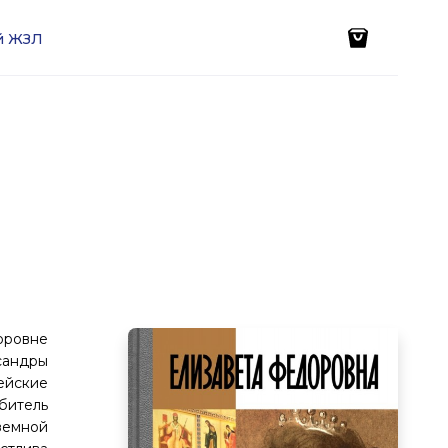
ей ЖЗЛ
доровне
сандры
ейские
битель
земной