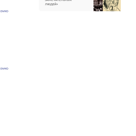
ЛЮДЕЙ»
нзию
нзию