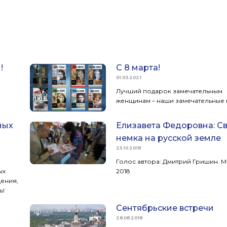
!
С 8 марта!
01.03.2021
н
Лучший подарок замечательным
женщинам – наши замечательные 
ных
Елизавета Федоровна: С
немка на русской земле
25.10.2018
»
Голос автора: Дмитрий Гришин.
ых
2018
ения,
ь!
Сентябрьские встречи
28.08.2018