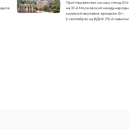
Приглашаем вас на наш стенд (D4
рдила
на 31-й Московской международ
книжной выставке ярмарке (5—
9 сентября) на ВДНХ (75-й павильо
«В»)!