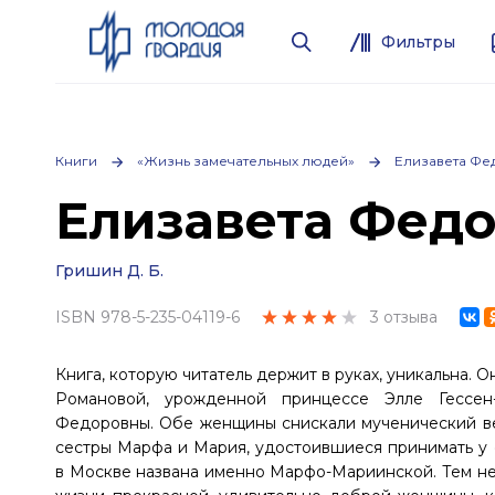
Фильтры
Книги
«Жизнь замечательных людей»
Елизавета Фе
Елизавета Фед
Гришин Д. Б.
ISBN 978-5-235-04119-6
3 отзыва
Книга, которую читатель держит в руках, уникальна.
Романовой, урожденной принцессе Элле Гессен
Федоровны. Обе женщины снискали мученический вен
сестры Марфа и Мария, удостоившиеся принимать у 
в Москве названа именно Марфо-Мариинской. Тем не 