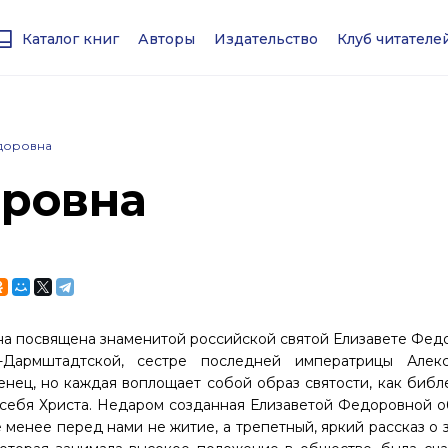
Каталог книг
Авторы
Издательство
Клуб читател
доровна
оровна
 Она посвящена знаменитой российской святой Елизавете Фе
-Дармштадтской, сестре последней императрицы Алек
ец, но каждая воплощает собой образ святости, как библ
себя Христа. Недаром созданная Елизаветой Федоровной о
менее перед нами не житие, а трепетный, яркий рассказ о 