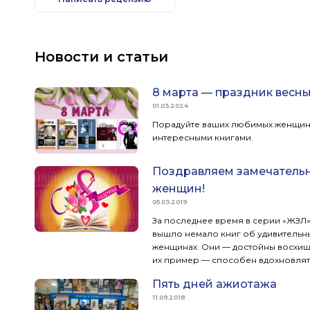
Новости и статьи
8 марта — праздник весны
01.03.2024
Порадуйте ваших любимых женщи
интересными книгами.
Поздравляем замечатель
женщин!
05.03.2019
За последнее время в серии «ЖЗЛ
вышло немало книг об удивительн
женщинах. Они — достойны восхищ
их пример — способен вдохновлят
Пять дней ажиотажа
11.09.2018