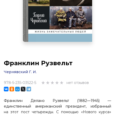
Франклин Рузвельт
Чернявский Г. И.
978-5-235-03522-5
нет отзывов
Франклин Делано Рузвельт (1882—1945) —
единственный американ­ский президент, избранный
на этот пост четырежды. С помощью «Ново­го курса»