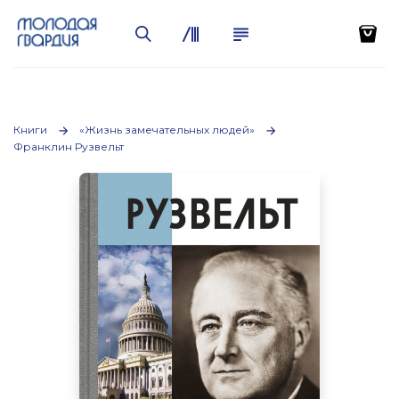
Книги
«Жизнь замечательных людей»
Франклин Рузвельт