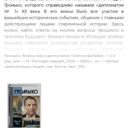
Громыко, которого справедливо называли «дипломатом
№ 1» ХХ века. В его жизни было все: участие в
важнейших исторических событиях, общение с главными
действующими лицами современной истории. Здесь
можно найти ответы на многие вопросы прошлого и
прогнозы будущего. Громыко входил в «большую тройку»
высшего советского руководства (Андропов, Устинов,
Громыко), которая в годы «позднего Брежнева»
определяла политику Советского Союза. Особое
Громыко: Война, мир и дипломатия / Святослав Рыбас. — 2-е
изд., доп. — М.: Молодая гвардия, 2026. — 551[9] с.: ил. — (Жизнь
внимание уделено анализу соперничества сверхдержав,
замечательных людей: сер. биогр.; вып. 2119).
их борьбе за энергетические ресурсы и
геополитические позиции, истории необъявленных войн,
методам ведения дипломатического противостояния.
Показаны внешнеполитическая практика, деятельность
крупнейших мировых лидеров — Сталина, Рузвельта,
Черчилля, Мао Цзэдуна, Аденауэра, де Голля, Хрущева,
Андропова, Брандта, Никсона, Картера, Рейгана, Буша-
старшего, а также знаменитых дипломатов Генри
Киссинджера, Вальтера Шееля, Анатолия Добрынина,
Валентина Фалина, Георгия Корниенко, Эгона Бара и