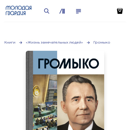
Книги
«Жизнь замечательных людей»
Громыко