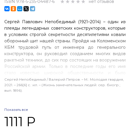
ISBN 978-5-235-04487-6
нет отзывов
Сергей Павлович Непобедимый (1921–2014) – один из
плеяды легендарных советских конструкторов, которые
в условиях строгой секретности десятилетиями ковали
оборонный щит нашей страны. Пройдя на Коломенском
КБМ трудовой путь от инженера до генерального
конструктора, он руководил созданием многих видов
ракетной техники, до сих пор состоящих на вооружении
Российской армии. Только в последние годы его имя
стало известно широкой общественности и было
золотыми буквами вписано в историю российской
Сергей Непобедимый / Валерий Петров. – М.: Молодая гвардия,
2021. – 266[6] с.: ил. – (Жизнь замечательных людей: сер. биогр.;
«оборонки». Книга Валерия Петрова – первая биография
вып. 1896).
Непобедимого, правдиво и полно рассказывающая о его
жизни и работе, о грозных «изделиях» военно-
промышленного комплекса, созданных под его
Показать все
руководством.
1111 Р