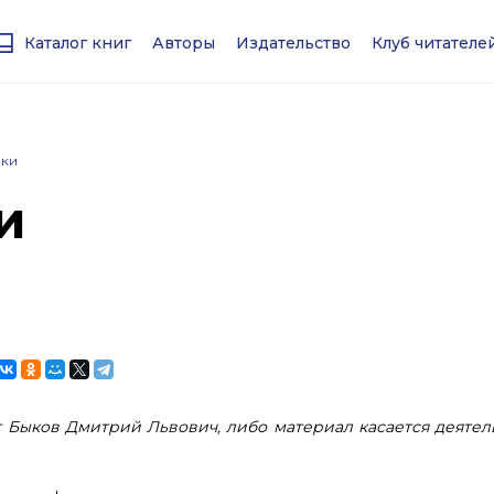
Каталог книг
Авторы
Издательство
Клуб читател
ики
и
 Быков Дмитрий Львович, либо материал касается деятел