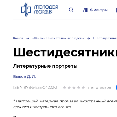
Фильтры
Книги
«Жизнь замечательных людей»
Шестидесятн
Шестидесятник
Литературные портреты
Быков Д. Л.
ISBN 978-5-235-04222-3
нет отзывов
* Настоящий материал произвел иностранный агент
данного иностранного агента