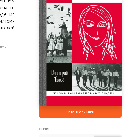
рошлом
 часто
едения
митрия
ителей
дей:
ЧИТАТЬ ФРАГМЕНТ
СЕРИЯ