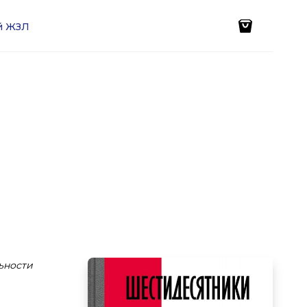
ей ЖЗЛ
ьности