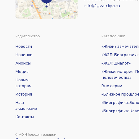
info@gvardiya.ru
ИЗДАТЕЛЬСТВО
КАТАЛОГ КНИГ
Новости
«Жизнь замечател
Новинки
«ЖЗЛ: Биография п
Анонсы
«ЖЗЛ: Диалог»
Медиа
«Живая история: 
человечества»
Новым
авторам
Вне серии
История
«Близкое прошло
Наш
«Биографика: Золо
эксклюзив
«Биографика: Клас
Контакты
© АО «Молодая гвардия»