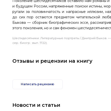
Поколение шестидесятников оставило нам романы и с
и будущем России, напряженные поиски истины, мор
ругали за половинчатость и напрасные иллюзии, на
до сих пор остаются предметом читательской любви
Быкова — сборник биографических эссе, рассматрив
этого поколения, но и сам феномен шестидесятничест
Шестидесятники: Литературные портреты / Дмитрий Быков. — М.
сер. биогр.: вып. 1722).
Отзывы и рецензии на книгу
Написать рецензию
Новости и статьи