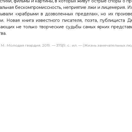
тихи, фильмы и картины, в которых живут острые споры о п
альная бескомпромиссность, неприятие лжи и лицемерия. Их
зывали «храбрыми в дозволенных пределах», но их произв
. Новая книга известного писателя, поэта, публициста Д
ающих не только творческие судьбы самых ярких представ
ва.
: Молодая гвардия, 2019. — 375[9; с.: ил. — (Жизнь замечательных лю