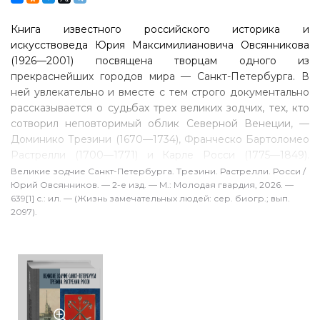
Книга известного российского историка и
искусствоведа Юрия Максимилиановича Овсянникова
(1926—2001) посвящена творцам одного из
прекраснейших городов мира — Санкт-Петербурга. В
ней увлекательно и вместе с тем строго документально
рассказывается о судьбах трех великих зодчих, тех, кто
сотворил неповторимый облик Северной Венеции, —
Доминико Трезини (1670—1734), Франческо Бартоломео
Растрелли (1700—1771) и Карле Росси (1775—1849).
Построенные ими замечательные здания и ансамбли —
Великие зодчие Санкт-Петербурга. Трезини. Растрелли. Росси /
Юрий Овсянников. — 2-е изд. — М.: Молодая гвардия, 2026. —
Петропавловская крепость, Смольный собор, Зимний
639[1] с.: ил. — (Жизнь замечательных людей: сер. биогр.; вып.
дворец, Михайловский дворец (ныне Русский музей),
2097).
Александринский театр, здания Сената и Синода — не
одно столетие украшают улицы и площади Петербурга.
А потому и сам этот город стал одним из героев книги,
выходящей ныне в серии «Жизнь замечательных людей».