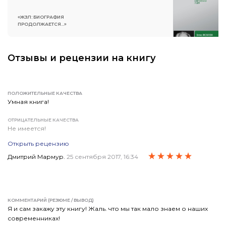
«ЖЗЛ: БИОГРАФИЯ
ПРОДОЛЖАЕТСЯ...»
Отзывы и рецензии на книгу
ПОЛОЖИТЕЛЬНЫЕ КАЧЕСТВА
Умная книга!
ОТРИЦАТЕЛЬНЫЕ КАЧЕСТВА
Не имеется!
Открыть рецензию
КОММЕНТАРИЙ (РЕЗЮМЕ / ВЫВОД)
Книга хороша! Якутия-terra incognita нашей истории…
Дмитрий Мармур.
25 сентября 2017, 16:34
Восполнен очередной пробел наших знаний! Приятно читать
издания об умных людях! Рекомендую прочесть книгу
любителям истории Отечества! Выражаю издательству и автору
душевную благодарность!
КОММЕНТАРИЙ (РЕЗЮМЕ / ВЫВОД)
Я и сам закажу эту книгу! Жаль. что мы так мало знаем о наших
современниках!