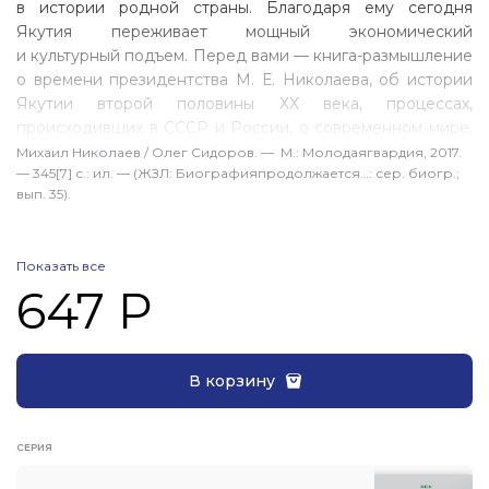
в истории родной страны. Благодаря ему сегодня
Якутия переживает мощный экономический
и культурный подъем. Перед вами — книга-размышление
о времени президентства
М. Е. Николаева
, об истории
Якутии второй половины ХХ века, процессах,
происходивших в СССР и России, о современном мире.
Автор раскрывает основные пути становления
Михаил Николаев / Олег Сидоров. — М.: Молодаягвардия, 2017.
— 345[7] с.: ил. — (ЖЗЛ: Биографияпродолжается…: сер. биогр.;
М. Е. Николаева
как политика и государственного
вып. 35).
деятеля, оказавшего влияние на становление новой
государственности Российской Федерации
и Республики Саха (Якутия). Биография первого
Показать все
Президента — биография Республики Саха.
647 Р
В корзину
СЕРИЯ