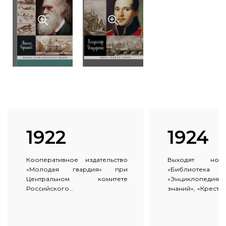
1922
1924
Кооперативное издательство
Выходят нов
«Молодая гвардия» при
«Библиотека 
Центральном комитете
«Энциклопедия 
Российского
знаний», «Крестья
коммунистического союза
«Комсомольск
молодёжи открыло свою
«Пионерский теат
деятельность с 10 октября 1922
костра».