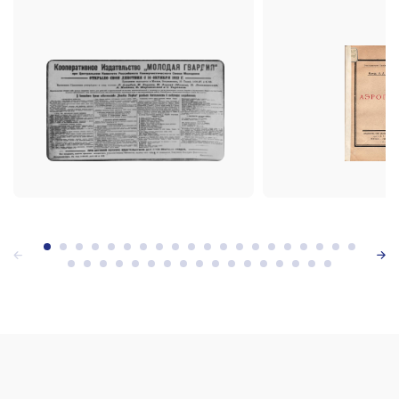
года (газета «Правда», 11
октября 1922 года).В первый
год работы издательства
выпущена 71 книга тиражом
584 тысячи
экземпляров.Выпускаются
первые серии: «Что читать и
чему учиться», «Библиотека
красной молодёжи»,
«Библиотека физической
культуры», «В помощь клубной
работе», «Юношеское
движение», «Библиотека
комсомольца».