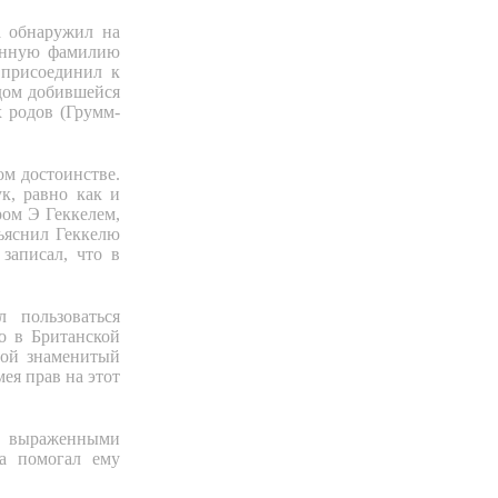
а обнаружил на
енную фамилию
 присоединил к
удом добившейся
 родов (Грумм-
ом достоинстве.
к, равно как и
ром Э Геккелем,
бъяснил Геккелю
записал, что в
 пользоваться
о в Британской
гой знаменитый
ея прав на этот
ко выраженными
а помогал ему