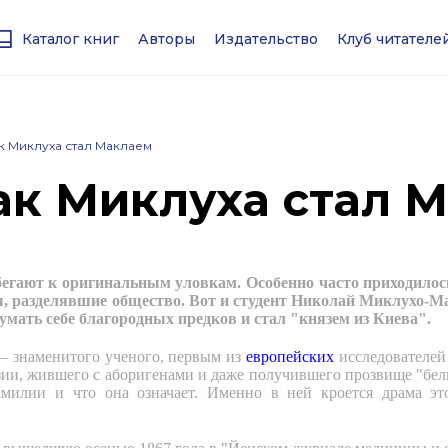
Каталог книг
Авторы
Издательство
Клуб читател
к Миклуха стал Маклаем
ак Миклуха стал 
ибегают к оригинальным уловкам. Особенно часто приходилось
, разделявшие общество. Вот и студент Николай Миклухо-Ма
мать себе благородных предков и стал "князем из Киева".
— знаменитого ученого, первым из
европейских
исследователей
ии, жившего с аборигенами и даже получившего прозвище "бел
фамилии и что она означает. Именно в ней кроется драма э