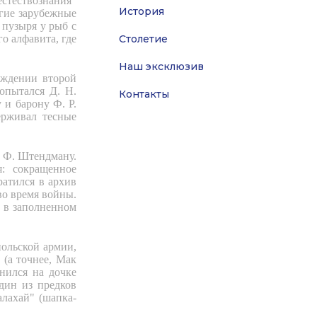
стествознания"
История
гие зарубежные
 пузыря у рыб с
о алфавита, где
Столетие
Наш эксклюзив
ождении второй
опытался Д. Н.
Контакты
у и барону Ф. Р.
ерживал тесные
. Ф. Штендману.
: сокращенное
ратился в архив
во время войны.
, в заполненном
польской армии,
(а точнее, Мак
нился на дочке
дин из предков
лахай" (шапка-