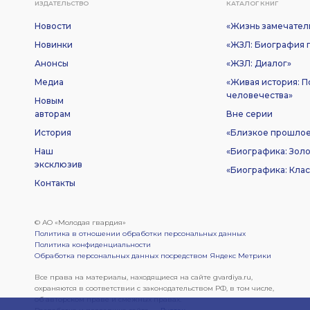
ИЗДАТЕЛЬСТВО
КАТАЛОГ КНИГ
Новости
«Жизнь замечател
Новинки
«ЖЗЛ: Биография п
Анонсы
«ЖЗЛ: Диалог»
Медиа
«Живая история: 
человечества»
Новым
авторам
Вне серии
История
«Близкое прошло
Наш
«Биографика: Золо
эксклюзив
«Биографика: Клас
Контакты
© АО «Молодая гвардия»
Политика в отношении обработки персональных данных
Политика конфиденциальности
Обработка персональных данных посредством Яндекс Метрики
Все права на материалы, находящиеся на сайте gvardiya.ru,
охраняются в соответствии с законодательством РФ, в том числе,
об авторском праве и смежных правах.