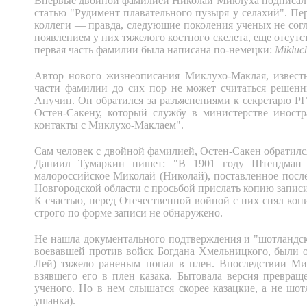
Впервые двойной фамилией Николай Миклуха подписал 
статью "Рудимент плавательного пузыря у селахий". П
коллеги — правда, следующие поколения ученых не согл
появлением у них тяжелого костного скелета, еще отсутс
первая часть фамилии была написана по-немецки:
Mikluc
Автор нового жизнеописания Миклухо-Маклая, извест
части фамилии до сих пор не может считаться решен
Анучин. Он обратился за разъяснениями к секретарю Р
Остен-Сакену, который службу в министерстве иност
контакты с Миклухо-Маклаем".
Сам человек с двойной фамилией, Остен-Сакен обратилс
Даниил Тумаркин пишет: "В 1901 году Штендман по
малороссийское Миколай (Николай), поставленное посл
Новгородской области с просьбой прислать копию записи
К счастью, перед Отечественной войной с них снял коп
строго по форме записи не обнаружено.
Не нашла документального подтверждения и "шотландс
воевавшей против войск Богдана Хмельницкого, были 
Лей) тяжело раненым попал в плен. Впоследствии Мик
взявшего его в плен казака. Бытовала версия превра
ученого. Но в нем слышатся скорее казацкие, а не шо
ушанка).