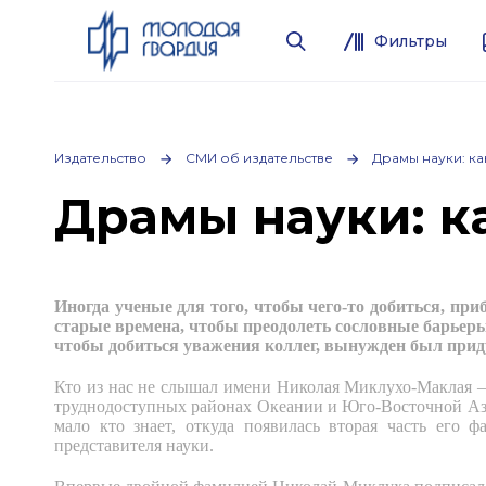
Фильтры
Издательство
СМИ об издательстве
Драмы науки: ка
Драмы науки: к
Иногда ученые для того, чтобы чего-то добиться, пр
старые времена, чтобы преодолеть сословные барьеры
чтобы добиться уважения коллег, вынужден был приду
Кто из нас не слышал имени Николая Миклухо-Маклая 
труднодоступных районах Океании и Юго-Восточной Аз
мало кто знает, откуда появилась вторая часть его 
представителя науки.