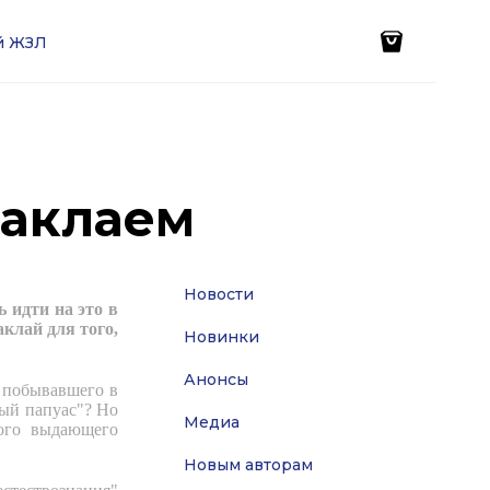
ей ЖЗЛ
Маклаем
Новости
 идти на это в
клай для того,
Новинки
Анонсы
 побывавшего в
ый папуас"? Но
Медиа
того выдающего
Новым авторам