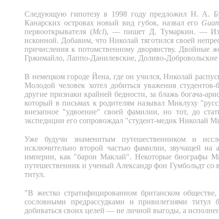
Следующую гипотезу в 1998 году предложил Н. А. Бу
Канарских островах новый вид губок, назвал его
Guan
первооткрывателя (
Mcl
), — пишет Д. Тумаркин. — Из
исконной. Добавим, что Николай тяготился своей непре
причисления к потомственному дворянству. Двойные ж
Гржимайло, Лаппо-Данилевские, Доливо-Добровольские и
В немецком городе Йена, где он учился, Николай распус
Молодой человек хотел добиться уважения студентов-
другие признаки крайней бедности, за блажь богача-ар
который в письмах к родителям называл Миклуху "русс
внезапное "удвоение" своей фамилии, но тот, до ста
экспедиции его сопровождал "студент-медик Николай М
Уже будучи знаменитым путешественником и иссле
исключительно второй частью фамилии, звучащей на ан
империи, как "барон Маклай". Некоторые биографы Ми
путешественник и ученый Александр фон Гумбольдт со в
титул.
"В жестко стратифицированном британском обществе
сословными предрассудками и привилегиями титул 
добиваться своих целей — не личной выгоды, а исполне