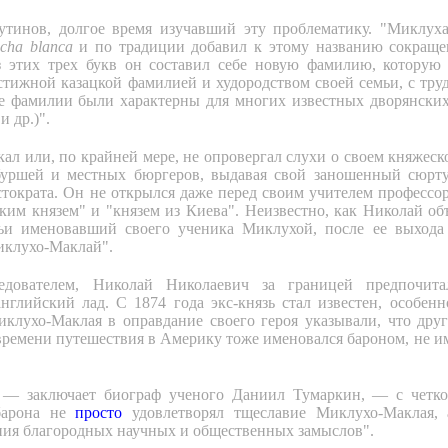
тинов, долгое время изучавший эту проблематику. "Миклух
cha blanca
и по традиции добавил к этому названию сокращ
 этих трех букв он составил себе новую фамилию, которую
стижной казацкой фамилией и худородством своей семьи, с тр
е фамилии были характерны для многих известных дворянских
 др.)".
кал или, по крайней мере, не опровергал слухи о своем княжеск
буршей и местных бюргеров, выдавая свой заношенный сюрту
истократа. Он не открылся даже перед своим учителем профессо
ким князем" и "князем из Киева". Неизвестно, как Николай о
тьи именовавший своего ученика Миклухой, после ее выхода 
иклухо-Маклай".
дователем, Николай Николаевич за границей предпочитал
глийский лад. С 1874 года экс-князь стал известен, особенн
клухо-Маклая в оправдание своего героя указывали, что дру
ремени путешествия в Америку тоже именовался бароном, не им
, — заключает биограф ученого Даниил Тумаркин, — с чет
барона не
просто
удовлетворял тщеславие Миклухо-Маклая, 
ния благородных научных и общественных замыслов".