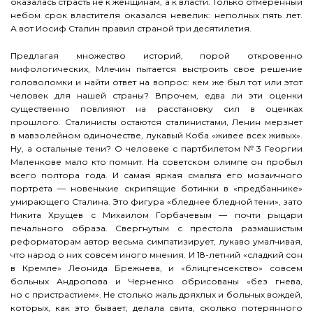
оказалась страсть не к женщинам, а к власти. Только отмеренный
небом срок властителя оказался невелик: неполных пять лет.
А вот Иосиф Сталин правил страной три десятилетия.
Предлагая множество историй, порой откровенно
мифологических, Млечин пытается выстроить свое решение
головоломки и найти ответ на вопрос: кем же был тот или этот
человек для нашей страны? Впрочем, едва ли эти оценки
существенно повлияют на расстановку сил в оценках
прошлого. Сталинисты остаются сталинистами, Ленин мерзнет
в мавзолейном одиночестве, лукавый Коба «живее всех живых».
Ну, а остальные тени? О человеке с партбилетом № 3 Георгии
Маленкове мало кто помнит. На советском олимпе он пробыл
всего полтора года. И самая яркая смальта его мозаичного
портрета — новенькие скрипящие ботинки в «предбаннике»
умирающего Сталина. Это фигура «бледнее бледной тени», зато
Никита Хрущев с Михаилом Горбачевым — почти рыцари
печального образа. Свергнутым с престола размашистым
реформаторам автор весьма симпатизирует, лукаво умалчивая,
что народ о них совсем иного мнения. И 18-летний «сладкий сон
в Кремле» Леонида Брежнева, и «блицгенсекство» совсем
больных Андропова и Черненко обрисованы «без гнева,
но с пристрастием». Не столько жаль дряхлых и больных вождей,
которых, как это бывает, делала свита, сколько потерянного