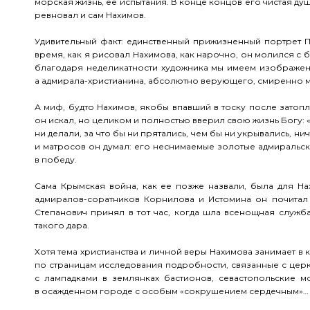
морская жизнь, ее испытания. В конце концов его чистая душ
ревновал и сам Нахимов.
Удивительный факт: единственный прижизненный портрет П
время, как я рисовал Нахимова, как нарочно, он молился с
благодаря неделикатности художника мы имеем изображен
а адмирала-христианина, абсолютно верующего, смиренно 
А миф, будто Нахимов, якобы впавший в тоску после затоп
он искал, но целиком и полностью вверил свою жизнь Богу: «ве
ни делали, за что бы ни прятались, чем бы ни укрывались, ни
и матросов он думал: его неснимаемые золотые адмиральск
в победу.
Сама Крымская война, как ее позже назвали, была для Н
адмиралов-соратников Корнилова и Истомина он почитал
Степанович принял в тот час, когда шла всенощная служба
такого дара.
Хотя тема христианства и личной веры Нахимова занимает в 
по страницам исследования подробности, связанные с це
с лампадками в землянках бастионов, севастопольские 
в осажденном городе с особым «сокрушением сердечным»…