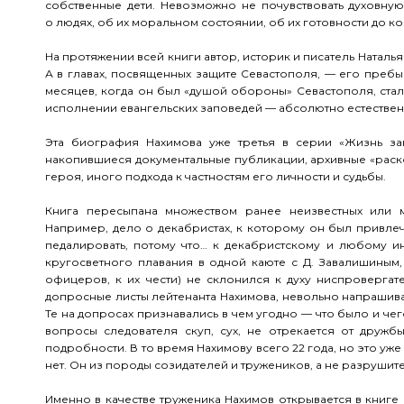
собственные дети. Невозможно не почувствовать духовну
о людях, об их моральном состоянии, об их готовности до ко
На протяжении всей книги автор, историк и писатель Наталь
А в главах, посвященных защите Севастополя, — его пребыв
месяцев, когда он был «душой обороны» Севастополя, стал
исполнении евангельских заповедей — абсолютно естествен
Эта биография Нахимова уже третья в серии «Жизнь за
накопившиеся документальные публикации, архивные «рас
героя, иного подхода к частностям его личности и судьбы.
Книга пересыпана множеством ранее неизвестных или м
Например, дело о декабристах, к которому он был привлече
педалировать, потому что… к декабристскому и любому и
кругосветного плавания в одной каюте с Д. Завалишиным,
офицеров, к их чести) не склонился к духу ниспровергат
допросные листы лейтенанта Нахимова, невольно напрашива
Те на допросах признавались в чем угодно — что было и чег
вопросы следователя скуп, сух, не отрекается от друж
подробности. В то время Нахимову всего 22 года, но это уже
нет. Он из породы созидателей и тружеников, а не разрушит
Именно в качестве труженика Нахимов открывается в книге 