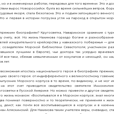
 но и в инженерных работах, передовых для того времени. Это и до
дствии вырос Новороссийск: бухта во время сильнейших ветров, бор
судовые якоря, стала безопасна. Это и подъем затонувшего венног
Это и первая в истории погрузка угля на пароход в открытом мо
прежним биографиям? Кругосветка, Наваринское сражение с тур
у счету, всё. Но жизнь Нахимова гораздо богаче и разнообразне
елей изнурительного крейсерства у кавказского побережья — для
ы; созидателем Морской библиотеки Севастополя; участником ра
тавшихся лучшими в Европе), чьи доктора так усердно врачевал
 И все-таки, сбежав невылеченным от эскулапов и немощей, он на
в лет.
возможная ипостась национального героя в биографиях прежних, 
юцию своего героя: от индифферентного к великопостному говени
ыпускник Морского корпуса в то время, по-видимому, и не мог и
а этот счет приводится свидетельство святителя Иннокентия 
осветки в Русской Америке. Но можно привести и другое свидетел
го жизнь монахом: «Воспитывался я в Морском корпусе; знал мног
ва понимал поверхностно и то теоретически, не применяя к жизн
, деист; как почти все воспитывающиеся в корпусах и в казенны
н Аляскинский. Для Нахимова таким учителем веры, очевидно, ста