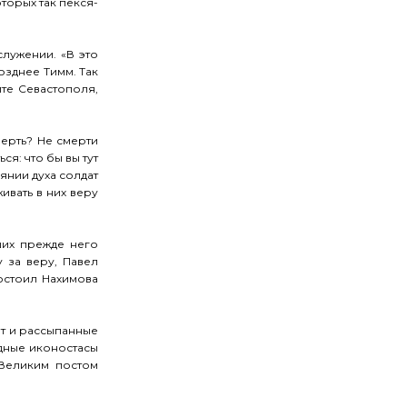
торых так пёкся-
лужении. «В это
озднее Тимм. Так
те Севастополя,
мерть? Не смерти
ся: что бы вы тут
оянии духа солдат
ивать в них веру
ших прежде него
 за веру, Павел
остоил Нахимова
ят и рассыпанные
дные иконостасы
 Великим постом