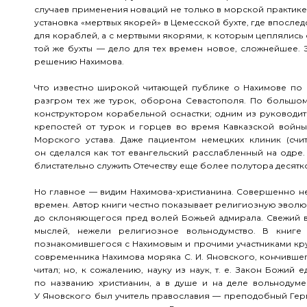
случаев применения новаций не только в морской практике,
установка «мертвых якорей» в Цемесской бухте, где впосле
для кораблей, а с мертвыми якорями, к которым цеплялись 
той же бухты — дело для тех времен новое, сложнейшее. 
решению Нахимова.
Что известно широкой читающей публике о Нахимове по 
разгром тех же турок, оборона Севастополя. По большом
конструктором корабельной оснастки; одним из руководит
крепостей от турок и горцев во время Кавказской войн
Морского устава. Даже пациентом немецких клиник (счи
он сделался как тот евангельский расслабленный на одре.
блистательно служить Отечеству еще более полутора десятко
Но главное — видим Нахимова-христианина. Совершенно не
времен. Автор книги честно показывает религиозную эвол
до склоняющегося пред волей Божьей адмирала. Свежий в
мыслей, нежели религиозное вольнодумство. В книге н
познакомившегося с Нахимовым и прочими участниками круг
современника Нахимова моряка
С. И. Яновского
, кончивше
читал; но, к сожалению, науку из наук,
т. е.
Закон Божий ед
по названию христианин, а в душе и на деле вольнодумец
У Яновского был учитель православия — преподобный Герма