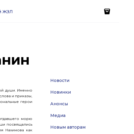
ей ЖЗЛ
анин
Новости
ой души. Именно
Новинки
слова и приказы,
иональные герои
Анонсы
Медиа
 отдавшего морю
уши посвящались
Новым авторам
ля Нахимова как