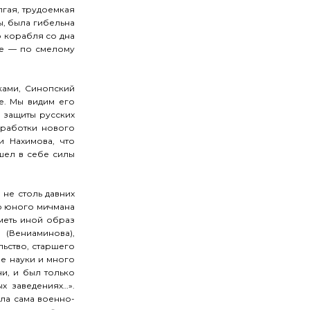
лгая, трудоемкая
ы, была гибельна
о корабля со дна
ре — по смелому
ками, Синопский
е. Мы видим его
 защиты русских
зработки нового
и Нахимова, что
шел в себе силы
не столь давних
ю юного мичмана
меть иной образ
(Вениаминова),
ьство, старшего
ие науки и много
и, и был только
х заведениях…».
ла сама военно-