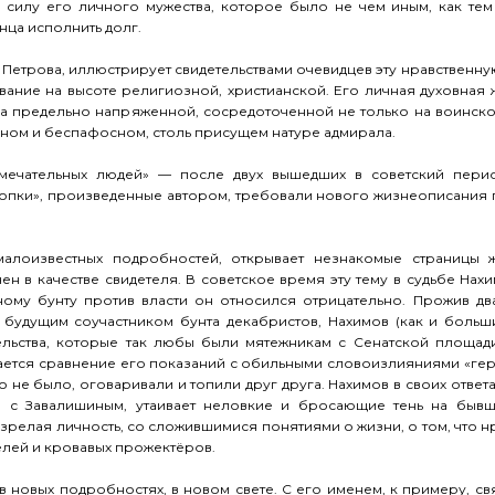
ю силу его личного мужества, которое было не чем иным, как те
нца исполнить долг.
я Петрова, иллюстрирует свидетельствами очевидцев эту нравственну
ание на высоте религиозной, христианской. Его личная духовная ж
а предельно напряженной, сосредоточенной не только на воинском
ном и беспафосном, столь присущем натуре адмирала.
мечательных людей» — после двух вышедших в советский перио
копки», произведенные автором, требовали нового жизнеописания
алоизвестных подробностей, открывает незнакомые страницы ж
н в качестве свидетеля. В советское время эту тему в судьбе Нах
ному бунту против власти он относился отрицательно. Прожив дв
 будущим соучастником бунта декабристов, Нахимов (как и больш
ельства, которые так любы были мятежникам с Сенатской площади
ется сравнение его показаний с обильными словоизлияниями «геро
о не было, оговаривали и топили друг друга. Нахимов в своих ответ
бы с Завалишиным, утаивает неловкие и бросающие тень на быв
 зрелая личность, со сложившимися понятиями о жизни, о том, что нр
елей и кровавых прожектёров.
в новых подробностях, в новом свете. С его именем, к примеру, с