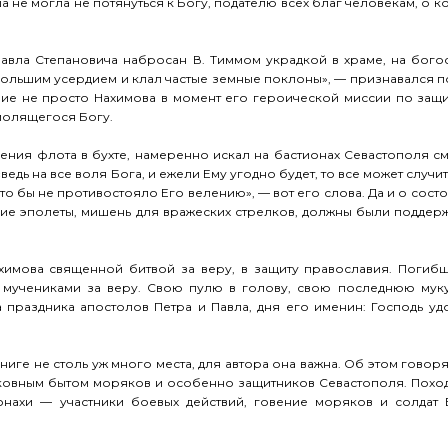
а не могла не потянуться к Богу, подателю всех благ человекам, о ко
авла Степановича набросан В. Тиммом украдкой в храме, на богос
 большим усердием и клал частые земные поклоны», — признавался п
ие не просто Нахимова в момент его героической миссии по защи
молящегося Богу.
ления флота в бухте, намеренно искал на бастионах Севастополя с
дь на все воля Бога, и ежели Ему угодно будет, то все может случить
что бы не противостояло Его велению», — вот его слова. Да и о сост
ие эполеты, мишень для вражеских стрелков, должны были поддерж
ахимова священной битвой за веру, в защиту православия. Погиб
 мучениками за веру. Свою пулю в голову, свою последнюю муку
 праздника апостолов Петра и Павла, дня его именин: Господь уд
книге не столь уж много места, для автора она важна. Об этом говор
рковным бытом моряков и особенно защитников Севастополя. Похо
монахи — участники боевых действий, говение моряков и солдат