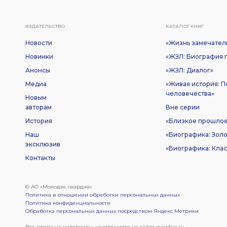
ИЗДАТЕЛЬСТВО
КАТАЛОГ КНИГ
Новости
«Жизнь замечател
Новинки
«ЖЗЛ: Биография п
Анонсы
«ЖЗЛ: Диалог»
Медиа
«Живая история: 
человечества»
Новым
авторам
Вне серии
История
«Близкое прошло
Наш
«Биографика: Золо
эксклюзив
«Биографика: Клас
Контакты
© АО «Молодая гвардия»
Политика в отношении обработки персональных данных
Политика конфиденциальности
Обработка персональных данных посредством Яндекс Метрики
Все права на материалы, находящиеся на сайте gvardiya.ru,