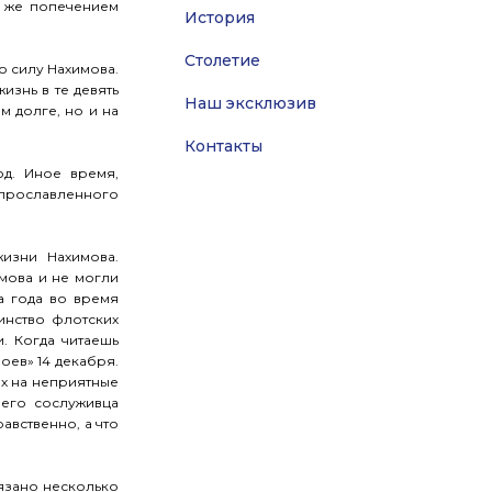
м же попечением
История
Столетие
ю силу Нахимова.
изнь в те девять
Наш эксклюзив
 долге, но и на
Контакты
д. Иное время,
 прославленного
изни Нахимова.
имова и не могли
а года во время
инство флотских
. Когда читаешь
ев» 14 декабря.
ах на неприятные
шего сослуживца
авственно, а что
вязано несколько