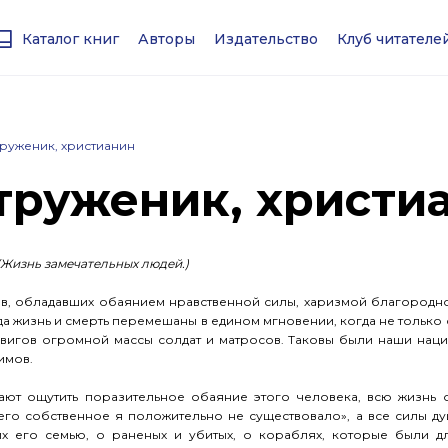
Каталог книг
Авторы
Издательство
Клуб читател
труженик, христианин
 труженик, христи
— (Жизнь замечательных людей.)
ев, обладавших обаянием нравственной силы, харизмой благородн
гда жизнь и смерть перемешаны в едином мгновении, когда не только 
двигов огромной массы солдат и матросов. Таковы были наши нац
имов.
ают ощутить поразительное обаяние этого человека, всю жизнь
«его собственное я положительно не существовало», а все силы д
их его семью, о раненых и убитых, о кораблях, которые были д