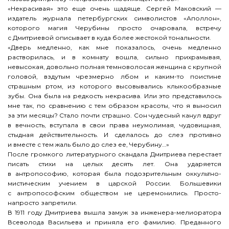
«Некрасивая» это еще очень щадяще. Сергей Маковский —
издатель журнала петербургских символистов «Аполлон»,
которого магия Черубины просто очаровала, встречу
с Дмитриевой описывает в куда более жестокой тональности.
«Дверь медленно, как мне показалось, очень медленно
растворилась, и в комнату вошла, сильно прихрамывая,
невысокая, довольно полная темноволосая женщина с крупной
головой, вздутым чрезмерно лбом и каким-то поистине
страшным ртом, из которого высовывались клыкообразные
зубы. Она была на редкость некрасива. Или это представилось
мне так, по сравнению с тем образом красоты, что я выносил
за эти месяцы? Стало почти страшно. Сон чудесный канул вдруг
в вечность, вступала в свои права неумолимая, чудовищная,
стыдная действительность. И сделалось до слез противно
и вместе с тем жаль было до слез ее, Черубину…»
После громкого литературного скандала Дмитриева перестает
писать стихи на целых десять лет. Она ударяется
в антропософию, которая была подозрительным оккультно-
мистическим учением в царской России. Большевики
с антропософским обществом не церемонились. Просто-
напросто запретили.
В 1911 году Дмитриева вышла замуж за инженера-мелиоратора
Всеволода Васильева и приняла его фамилию. Преданного