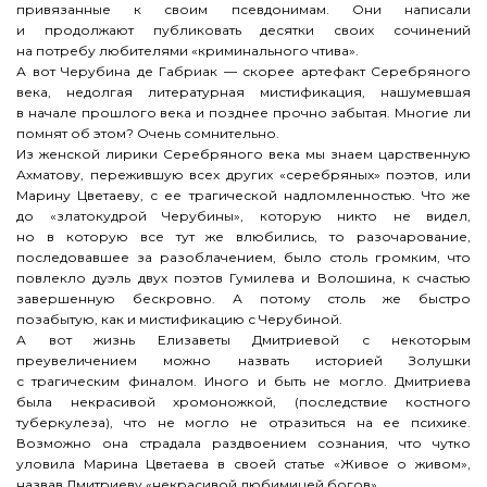
привязанные к своим псевдонимам. Они написали
и продолжают публиковать десятки своих сочинений
на потребу любителями «криминального чтива».
А вот Черубина де Габриак — скорее артефакт Серебряного
века, недолгая литературная мистификация, нашумевшая
в начале прошлого века и позднее прочно забытая. Многие ли
помнят об этом? Очень сомнительно.
Из женской лирики Серебряного века мы знаем царственную
Ахматову, пережившую всех других «серебряных» поэтов, или
Марину Цветаеву, с ее трагической надломленностью. Что же
до «златокудрой Черубины», которую никто не видел,
но в которую все тут же влюбились, то разочарование,
последовавшее за разоблачением, было столь громким, что
повлекло дуэль двух поэтов Гумилева и Волошина, к счастью
завершенную бескровно. А потому столь же быстро
позабытую, как и мистификацию с Черубиной.
А вот жизнь Елизаветы Дмитриевой с некоторым
преувеличением можно назвать историей Золушки
с трагическим финалом. Иного и быть не могло. Дмитриева
была некрасивой хромоножкой, (последствие костного
туберкулеза), что не могло не отразиться на ее психике.
Возможно она страдала раздвоением сознания, что чутко
уловила Марина Цветаева в своей статье «Живое о живом»,
назвав Дмитриеву «некрасивой любимицей богов».