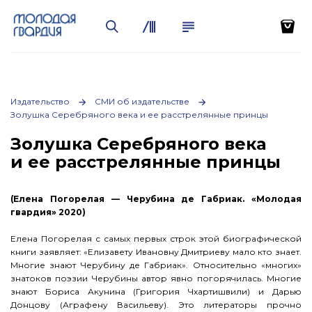
Издательство
СМИ об издательстве
Золушка Серебряного века и ее расстрелянные принцы
Золушка Серебряного века
и ее расстрелянные принцы
(Елена Погорелая — Черубина де Габриак. «Молодая
гвардия» 2020)
Елена Погорелая с самых первых строк этой биографической
книги заявляет: «Елизавету Ивановну Дмитриеву мало кто знает.
Многие знают Черубину де Габриак». Относительно «многих»
знатоков поэзии Черубины автор явно погорячилась. Многие
знают Бориса Акунина (Григория Чхартишвили) и Дарью
Донцову (Аграфену Васильеву). Это литераторы прочно