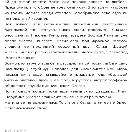
ей до самой смерти Волю она похоже совсем не любила.
Предпочитала «любовные треугольники». В то время «любовь
на троих» носила среди столпов Серебряного века едва ли
не повальный характер.
Вот только для большинства любовников Дмитриевой-
Васильевой эти «треугольники» стали роковыми. Сначала
расстреляли Николая Гумилева, позднее Бориса Лемана, уже
после смерти Елизаветы Васильевой под «красное колесо»
угодили ее последний сердечный друг Юлиан Шуцкий
и свыкшийся с ролью «третьего-нелишнего» супруг Всеволод
(Воля) Васильев.
Возможно, та же участь быть расстрелянной постигла бы и саму
Васильеву (Черубину). Поводов для «исключительной меры
наказания» в ходе начавшейся в тридцатые годы «большой
чистки» хватало. Здесь и ее роль в русском антропософском
обществе и служба в деникинском Осваге.
Но в самом конце пока еще «веганских» двадцатых Лиля
(Черубина) умерла в ташкентской ссылке от рака печени.
Могила ее не сохранилась. То ли она была, то ли ее не было.
Остались только стихи…
19.02.2020