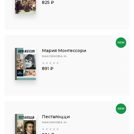
825 ₽
NEW
Мария Монтессори
МАКСИМОВ А. М.
891 ₽
NEW
Песталоцци
МАКСИМОВ А. М.