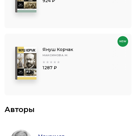
924 ₽
NEW
Януш Корчак
МАКСИМОВ А. М.
1287 ₽
Авторы