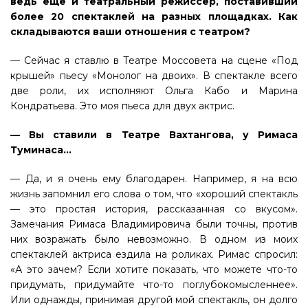
ведь еще и театральный режиссер, поставивший
более 20 спектаклей на разных площадках. Как
складываются ваши отношения с театром?
— Сейчас я ставлю в Театре Моссовета на сцене «Под
крышей» пьесу «Монолог на двоих». В спектакле всего
две роли, их исполняют Ольга Кабо и Марина
Кондратьева. Это моя пьеса для двух актрис.
— Вы ставили в Театре Вахтангова, у Римаса
Туминаса…
— Да, и я очень ему благодарен. Например, я на всю
жизнь запомнил его слова о том, что «хороший спектакль
— это простая история, рассказанная со вкусом».
Замечания Римаса Владимировича были точны, против
них возражать было невозможно. В одном из моих
спектаклей актриса ездила на роликах. Римас спросил:
«А это зачем? Если хотите показать, что можете что-то
придумать, придумайте что-то поглубокомысленнее».
Или однажды, принимая другой мой спектакль, он долго