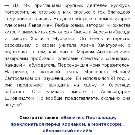
— Да. Мы приглашаем крупных деятелей культуры
поговорить не столько о них, сколько о тех, благодаря
кому они состоялись. Недавно общался с композитором
Алексеем Львовичем Рыбниковым, автором множества
хитов и знаменитых рок-опер «Юнона и Авось» и «Звезда
и смерть Хоакина Мурьеты». Он очень интересно
рассказывал о своем учителе Араме Хачатуряне, о
родителях, о том, как они с Марком Анатольевичем
Захаровым пробивали культовые спектакли «Ленкома».
Каждый «Наблюдатель. Персона» для меня поразителен.
Например, с актрисой Театра Моссовета Марией
Святославовной Кнушевицкой. Ей исполнился 91 год, и
она продолжает выходить на сцену и блестяще
работает! Она училась вместе с Александром
Ширвиндтом. Но вообще представляете, скольких она
видела?
Смотрите также:
«Выпить с Песталоцци,
преклоняться перед Корчаком, а Монтессори…
абсолютный гений!»