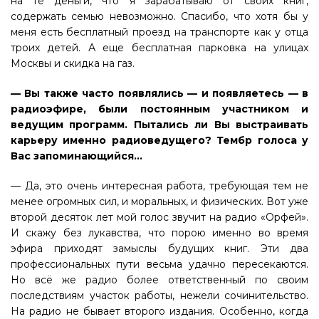
на те деньги, что я зарабатываю от своих книг,
содержать семью невозможно. Спасибо, что хотя бы у
меня есть бесплатный проезд на транспорте как у отца
троих детей. А еще бесплатная парковка на улицах
Москвы и скидка на газ.
— Вы также часто появлялись — и появляетесь — в
радиоэфире, были постоянным участником и
ведущим программ. Пытались ли Вы выстраивать
карьеру именно радиоведущего? Тембр голоса у
Вас запоминающийся…
— Да, это очень интересная работа, требующая тем не
менее огромных сил, и моральных, и физических. Вот уже
второй десяток лет мой голос звучит на радио «Орфей».
И скажу без лукавства, что порою именно во время
эфира приходят замыслы будущих книг. Эти два
профессиональных пути весьма удачно пересекаются.
Но всё же радио более ответственный по своим
последствиям участок работы, нежели сочинительство.
На радио не бывает второго издания. Особенно, когда