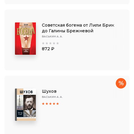
Советская богема от Лили Брик
до Галины Брежневой
ВАСЬКИН А. А.
872 ₽
%
Шухов
ВАСЬКИН А. А.