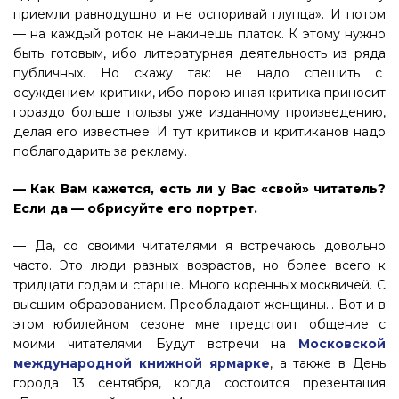
приемли равнодушно и не оспоривай глупца». И потом
— на каждый роток не накинешь платок. К этому нужно
быть готовым, ибо литературная деятельность из ряда
публичных. Но скажу так: не надо спешить с
осуждением критики, ибо порою иная критика приносит
гораздо больше пользы уже изданному произведению,
делая его известнее. И тут критиков и критиканов надо
поблагодарить за рекламу.
— Как Вам кажется, есть ли у Вас «свой» читатель?
Если да — обрисуйте его портрет.
— Да, со своими читателями я встречаюсь довольно
часто. Это люди разных возрастов, но более всего к
тридцати годам и старше. Много коренных москвичей. С
высшим образованием. Преобладают женщины… Вот и в
этом юбилейном сезоне мне предстоит общение с
моими читателями. Будут встречи на
Московской
международной книжной ярмарке
, а также в День
города 13 сентября, когда состоится презентация