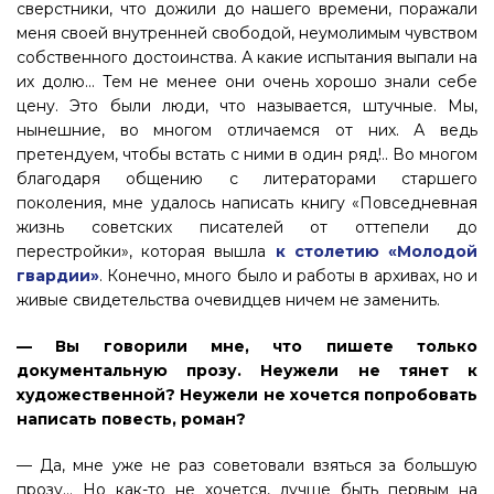
сверстники, что дожили до нашего времени, поражали
меня своей внутренней свободой, неумолимым чувством
собственного достоинства. А какие испытания выпали на
их долю… Тем не менее они очень хорошо знали себе
цену. Это были люди, что называется, штучные. Мы,
нынешние, во многом отличаемся от них. А ведь
претендуем, чтобы встать с ними в один ряд!.. Во многом
благодаря общению с литераторами старшего
поколения, мне удалось написать книгу «Повседневная
жизнь советских писателей от оттепели до
перестройки», которая вышла
к столетию «Молодой
гвардии»
. Конечно, много было и работы в архивах, но и
живые свидетельства очевидцев ничем не заменить.
— Вы говорили мне, что пишете только
документальную прозу. Неужели не тянет к
художественной? Неужели не хочется попробовать
написать повесть, роман?
— Да, мне уже не раз советовали взяться за большую
прозу… Но как-то не хочется, лучше быть первым на