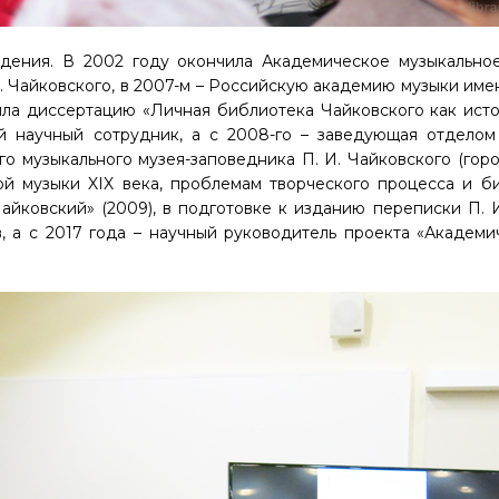
едения. В 2002 году окончила Академическое музыкально
. Чайковского, в 2007-м – Российскую академию музыки име
ила диссертацию «Личная библиотека Чайковского как ист
й научный сотрудник, а с 2008-го – заведующая отделом
о музыкального музея-заповедника П. И. Чайковского (горо
й музыки XIX века, проблемам творческого процесса и би
айковский» (2009), в подготовке к изданию переписки П. 
в, а с 2017 года – научный руководитель проекта «Академ