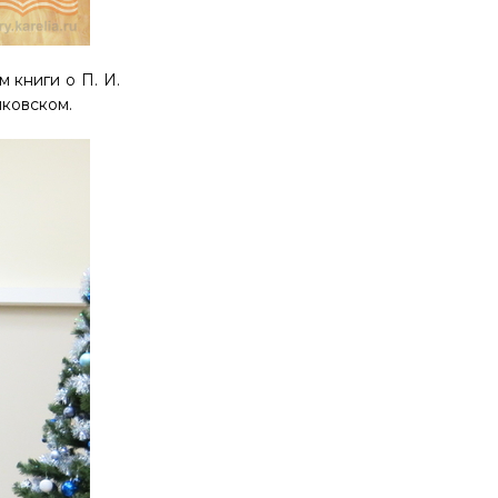
 книги о П. И.
йковском.