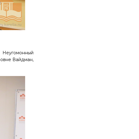
: Неугомонный
мовне Вайдман,