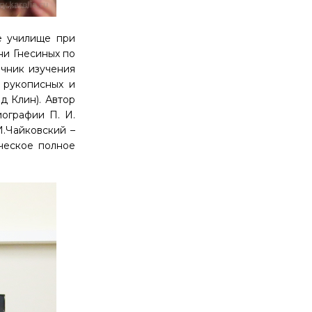
е училище при
ни Гнесиных по
очник изучения
 рукописных и
д Клин). Автор
ографии П. И.
И.Чайковский –
ическое полное