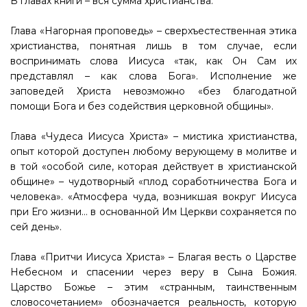
В главах книги – вся сумма христианства.
Глава «Нагорная проповедь» – сверхъестественная этика
христианства, понятная лишь в том случае, если
воспринимать слова Иисуса «так, как Он Сам их
представлял – как слова Бога». Исполнение же
заповедей Христа невозможно «без благодатной
помощи Бога и без содействия церковной общины».
Глава «Чудеса Иисуса Христа» – мистика христианства,
опыт которой доступен любому верующему в молитве и
в той «особой силе, которая действует в христианской
общине» – чудотворный «плод соработничества Бога и
человека». «Атмосфера чуда, возникшая вокруг Иисуса
при Его жизни… в основанной Им Церкви сохраняется по
сей день».
Глава «Притчи Иисуса Христа» – Благая весть о Царстве
Небесном и спасении через веру в Сына Божия.
Царство Божье – этим «странным, таинственным
словосочетанием» обозначается реальность, которую