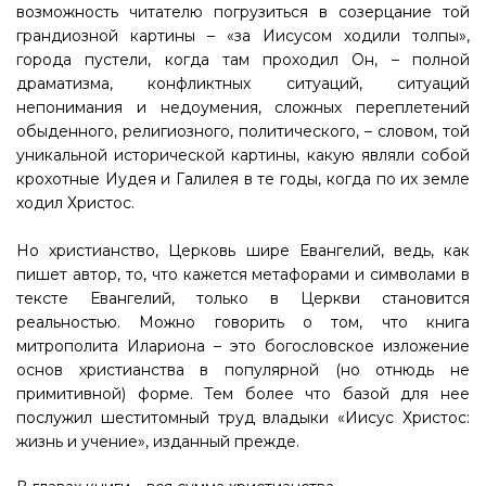
возможность читателю погрузиться в созерцание той
грандиозной картины – «за Иисусом ходили толпы»,
города пустели, когда там проходил Он, – полной
драматизма, конфликтных ситуаций, ситуаций
непонимания и недоумения, сложных переплетений
обыденного, религиозного, политического, – словом, той
уникальной исторической картины, какую являли собой
крохотные Иудея и Галилея в те годы, когда по их земле
ходил Христос.
Но христианство, Церковь шире Евангелий, ведь, как
пишет автор, то, что кажется метафорами и символами в
тексте Евангелий, только в Церкви становится
реальностью. Можно говорить о том, что книга
митрополита Илариона – это богословское изложение
основ христианства в популярной (но отнюдь не
примитивной) форме. Тем более что базой для нее
послужил шеститомный труд владыки «Иисус Христос:
жизнь и учение», изданный прежде.