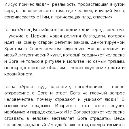
Иисус принес людям, реальность, прорастающая внутри
сердца человеческого, там, где человек, ищущий Бога,
соприкасается с Ним, и приносящая плод спасения.
Главы «Агнец Божий» и «Последние дни перед арестом»
– учение о Церкви, новая религия благодати, которая
идет на смену старой религии закона, демонтируемой
Христом в Своем земном служении. Новая религия и
новый литургический культ, который соединяет человека
и Бога не только в ритуале и молитве, но самым прямым,
непосредственным образом – через вкушение плоти и
крови Христа.
Глава «Арест, суд, распятие, погребение» – новое
откровение о Боге и ответ Бога на главный вопрос
человечества: почему страдают и умирают люди? В
изложении владыки Илариона этот ответ звучит
необычно и парадоксально: «Не Бог заставляет человека
страдать, а человек заставляет Бога страдать». Ведь
человек, созданный Им для блаженства, превратил мир в