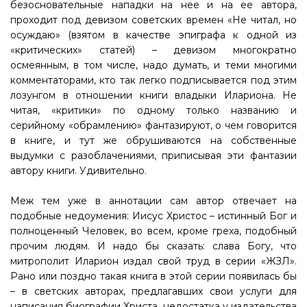
безосновательные нападки на нее и на ее автора,
проходит под девизом советских времен «Не читал, но
осуждаю» (взятом в качестве эпиграфа к одной из
«критических» статей) – девизом многократно
осмеянным, в том числе, надо думать, и теми многими
комментаторами, кто так легко подписывается под этим
лозунгом в отношении книги владыки Илариона. Не
читая, «критики» по одному только названию и
серийному «обрамлению» фантазируют, о чем говорится
в книге, и тут же обрушиваются на собственные
выдумки с разоблачениями, приписывая эти фантазии
автору книги. Удивительно.
Меж тем уже в аннотации сам автор отвечает на
подобные недоумения: Иисус Христос – истинный Бог и
полноценный Человек, во всем, кроме греха, подобный
прочим людям. И надо бы сказать: слава Богу, что
митрополит Иларион издал свой труд в серии «ЖЗЛ».
Рано или поздно такая книга в этой серии появилась бы
– в светских авторах, предлагавших свои услуги для
написания биографии Христа, недостатка у издательства