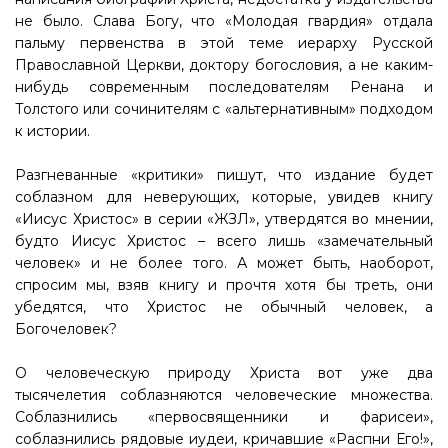
не было. Слава Богу, что «Молодая гвардия» отдала
пальму первенства в этой теме иерарху Русской
Православной Церкви, доктору богословия, а не каким-
нибудь современным последователям Ренана и
Толстого или сочинителям с «альтернативным» подходом
к истории.
Разгневанные «критики» пишут, что издание будет
соблазном для неверующих, которые, увидев книгу
«Иисус Христос» в серии «ЖЗЛ», утвердятся во мнении,
будто Иисус Христос – всего лишь «замечательный
человек» и не более того. А может быть, наоборот,
спросим мы, взяв книгу и прочтя хотя бы треть, они
убедятся, что Христос не обычный человек, а
Богочеловек?
О человеческую природу Христа вот уже два
тысячелетия соблазняются человеческие множества.
Соблазнились «первосвященники и фарисеи»,
соблазнились рядовые иудеи, кричавшие «Распни Его!»,