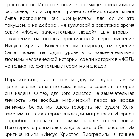
пространстве. Интернет вскипел возмущенной критикой
как слева, так и справа. Причем с обеих сторон книга
была воспринята как «кощунство»: для одних это
покушение на доброе имя культовой в советское время
серии «Жизнь замечательных людей», для вторых –
покушение на основы христианской веры, лишение
Иисуса Христа Божественной природы, низведение
Сына Божия на один уровень с «замечательными
людьми» человеческой истории, среди которых в «ЖЗЛ»
не только положительные герои, но и злодеи.
Поразительно, как в том и другом случае камнем
преткновения стала не сама книга, а серия, в которой
она издана. О тех, для кого Христос не замечательная
личность или вообще мифический персонаж вроде
античных богов, мы здесь говорить не будем. Хотя,
заметим, и на их старые выкладки митрополит Иларион
подробно отвечает в самом начале своей книги.
Поговорим о ревнителях издательского благочестия. Их
критика книги «Иисус Христос: Биография», а точнее