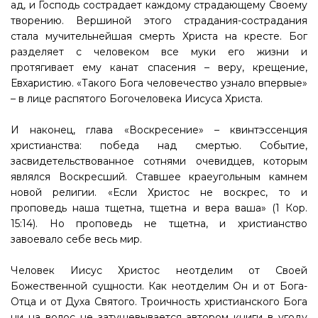
ад, и Господь сострадает каждому страдающему Своему
творению. Вершиной этого страдания-сострадания
стала мучительнейшая смерть Христа на кресте. Бог
разделяет с человеком все муки его жизни и
протягивает ему канат спасения – веру, крещение,
Евхаристию. «Такого Бога человечество узнало впервые»
– в лице распятого Богочеловека Иисуса Христа.
И наконец, глава «Воскресение» – квинтэссенция
христианства: победа над смертью. Событие,
засвидетельствованное сотнями очевидцев, которым
являлся Воскресший. Ставшее краеугольным камнем
новой религии. «Если Христос не воскрес, то и
проповедь наша тщетна, тщетна и вера ваша» (1 Кор.
15:14). Но проповедь не тщетна, и христианство
завоевало себе весь мир.
Человек Иисус Христос неотделим от Своей
Божественной сущности. Как неотделим Он и от Бога-
Отца и от Духа Святого. Троичность христианского Бога
ни на волос не затушевывается автором книги в угоду