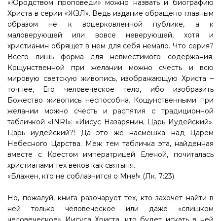
«Юродством проповеди» можно назвать и биографию
Христа в серии «ЖЗЛ». Ведь издание обращено главным
образом не к воцерковленной публике, а к
маловерующей или вовсе неверующей, хотя и
христианин обрящет в нем для себя немало. Что серия?
Всего лишь форма для невместимого содержания.
Кощунственной при желании можно счесть и всю
мировую светскую живопись, изображающую Христа –
точнее, Его человеческое тело, ибо изобразить
Божество живопись неспособна. Кощунственными при
желании можно счесть и распятия с традиционной
табличкой «INRI»: «Иисус Назарянин, Царь Иудейский».
Царь иудейский?! Да это же насмешка над Царем
Небесного Царства. Меж тем табличка эта, найденная
вместе с Крестом императрицей Еленой, почиталась
христианами тех веков как святыня.
«Блажен, кто не соблазнится о Мне!» (Лк. 7:23).
Но, пожалуй, книга разочарует тех, кто захочет найти в
ней только человеческое или даже «слишком
человеческое» Иисуса Христа, кто будет искать в ней