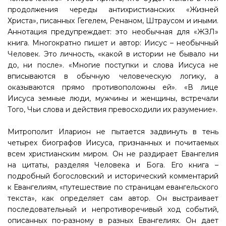
продолжения череды антихристианских «Жизней
Христа», писанных Гегелем, Ренаном, Штраусом и иными.
Аннотация предупреждает: это необычная для «ЖЗЛ»
книга. Многократно пишет и автор: Иисус – необычный
Человек. Это личность, «какой в истории не бывало ни
до, ни после». «Многие поступки и слова Иисуса не
вписываются в обычную человеческую логику, а
оказываются прямо противоположны ей». «В лице
Иисуса земные люди, мужчины и женщины, встречали
Того, Чьи слова и действия превосходили их разумение».
Митрополит Иларион не пытается задвинуть в тень
четырех биографов Иисуса, признанных и почитаемых
всем христианским миром. Он не раздирает Евангелия
на цитаты, разделяя Человека и Бога. Его книга –
подробный богословский и исторический комментарий
к Евангелиям, «путешествие по страницам евангельского
текста», как определяет сам автор. Он выстраивает
последовательный и непротиворечивый ход событий,
описанных по-разному в разных Евангелиях. Он дает