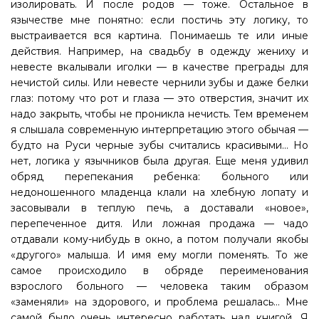
изолировать. И после родов — тоже. Остальное в
язычестве мне понятно: если постичь эту логику, то
выстраивается вся картина. Понимаешь те или иные
действия. Например, на свадьбу в одежду жениху и
невесте вкалывали иголки — в качестве преграды для
нечистой силы. Или невесте чернили зубы и даже белки
глаз: потому что рот и глаза — это отверстия, значит их
надо закрыть, чтобы не проникла нечисть. Тем временем
я слышала современную интерпретацию этого обычая —
будто на Руси черные зубы считались красивыми... Но
нет, логика у язычников была другая. Еще меня удивил
обряд перепекания ребенка: больного или
недоношенного младенца клали на хлебную лопату и
засовывали в теплую печь, а доставали «новое»,
перепеченное дитя. Или ложная продажа — чадо
отдавали кому-нибудь в окно, а потом получали якобы
«другого» малыша. И имя ему могли поменять. То же
самое происходило в обряде переименования
взрослого больного — человека таким образом
«заменяли» на здорового, и проблема решалась... Мне
самой было очень интересно работать над книгой. Я