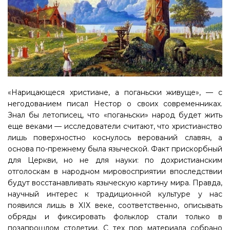
«Нарицающеся христиане, а поганьски живуще», — с
негодованием писал Нестор о своих современниках.
Знал бы летописец, что «поганьски» народ будет жить
еще веками — исследователи считают, что христианство
лишь поверхностно коснулось верований славян, а
основа по-прежнему была языческой. Факт прискорбный
для Церкви, но не для науки: по дохристианским
отголоскам в народном мировосприятии впоследствии
будут восстанавливать языческую картину мира. Правда,
научный интерес к традиционной культуре у нас
появился лишь в XIX веке, соответственно, описывать
обряды и фиксировать фольклор стали только в
позапрошлом столетии. С тех пор материала собрано