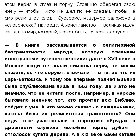
этом верил в сглаз и порчу. Страшно оберегал свою
жену — чтобы никто не шел по ее следам, чтобы не
смотрели в ее след... Суеверие, наверное, заложено в
человеческой природе. А христианство — великая идея,
взгляд на мир, который, может быть, не всем доступен.
— В книге рассказывается о религиозной
безграмотности народа, которую отмечали
иностранные путешественники: даже в XVII веке в
Москве люди не знали символа веры, не могли
сказать, во что веруют, отвечали — в то, во что их
царь-батюшка. К тому же впервые полная Библия
была опубликована лишь в 1663 году, да и это не
значило, что ее читали после. Например, в народе
бытовало мнение: тот, кто прочтет всю Библию,
сойдет с ума. А что можно сказать о священниках,
какова была их религиозная грамотность? Они
ведь тоже участвовали в народных обрядах: в
древности служили молебны перед дубом –
отголосок культа дерева. А в XIX веке бабы катали