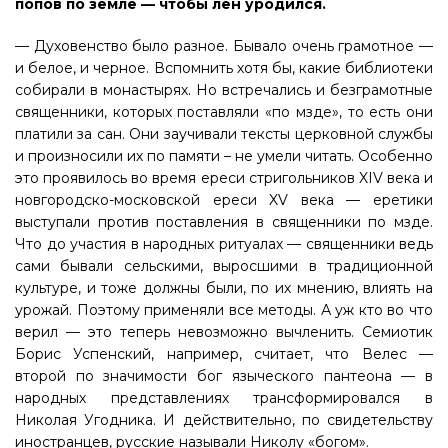
попов по земле — чтобы лен уродился.
— Духовенство было разное. Бывало очень грамотное —
и белое, и черное. Вспомнить хотя бы, какие библиотеки
собирали в монастырях. Но встречались и безграмотные
священники, которых поставляли «по мзде», то есть они
платили за сан. Они заучивали тексты церковной службы
и произносили их по памяти – не умели читать. Особенно
это проявилось во время ереси стригольников XIV века и
новгородско-московской ереси XV века — еретики
выступали против поставления в священники по мзде.
Что до участия в народных ритуалах — священники ведь
сами бывали сельскими, выросшими в традиционной
культуре, и тоже должны были, по их мнению, влиять на
урожай. Поэтому применяли все методы. А уж кто во что
верил — это теперь невозможно вычленить. Семиотик
Борис Успенский, например, считает, что Велес —
второй по значимости бог языческого пантеона — в
народных представлениях трансформировался в
Николая Угодника. И действительно, по свидетельству
иностранцев, русские называли Николу «богом».