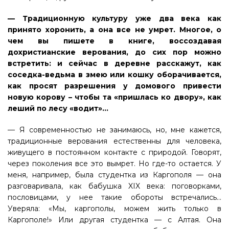
— Традиционную культуру уже два века как
принято хоронить, а она все не умрет. Многое, о
чем вы пишете в книге, воссоздавая
дохристианские верования, до сих пор можно
встретить: и сейчас в деревне расскажут, как
соседка-ведьма в змею или кошку оборачивается,
как просят разрешения у домового привести
новую корову – чтобы та «пришлась ко двору», как
леший по лесу «водит»...
— Я современностью не занимаюсь, но, мне кажется,
традиционные верования естественны для человека,
живущего в постоянном контакте с природой. Говорят,
через поколения все это вымрет. Но где-то остается. У
меня, например, была студентка из Каргополя — она
разговаривала, как бабушка XIX века: поговорками,
пословицами, у нее такие обороты встречались...
Уверяла: «Мы, каргополы, можем жить только в
Каргополе!» Или другая студентка — с Алтая. Она