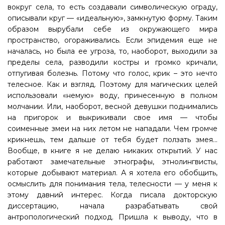
вокруг села, то есть создавали символическую ограду,
описывали круг — «идеальную», замкнутую форму. Таким
образом вырубали себе из окружающего мира
пространство, огораживались. Если эпидемия еще не
началась, но была ее угроза, то, наоборот, выходили за
пределы села, разводили костры и громко кричали,
отпугивая болезнь. Потому что голос, крик – это нечто
телесное. Как и взгляд. Поэтому для магических целей
использовали «немую» воду, принесенную в полном
молчании. Или, наоборот, весной девушки поднимались
на пригорок и выкрикивали свое имя — чтобы
соименные змеи на них летом не нападали. Чем громче
крикнешь, тем дальше от тебя будет ползать змея...
Вообще, в книге я не делаю никаких открытий. У нас
работают замечательные этнографы, этнолингвисты,
которые добывают материал. А я хотела его обобщить,
осмыслить для понимания тела, телесности — у меня к
этому давний интерес. Когда писала докторскую
диссертацию, начала разрабатывать свой
антропологический подход. Пришла к выводу, что в