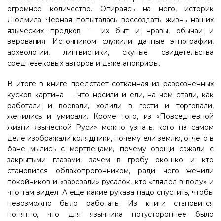
огромное количество. Опираясь на него, историк
Людмила Черная попыталась воссоздать жизнь наших
языческих предков — их быт и нравы, обычаи и
верования. Источником служили данные этнографии,
археологии, лингвистики, скупые свидетельства
средневековых авторов и даже апокрифы.
В итоге в книге предстает сотканная из разрозненных
кусков картина — что носили и ели, на чем спали, как
работали и воевали, ходили в гости и торговали,
женились и умирали. Кроме того, из «Повседневной
жизни языческой Руси» можно узнать, кого на самом
деле изображали колядники, почему ели землю, отчего в
бане мылись с мертвецами, почему овощи сажали с
закрытыми глазами, зачем в гробу окошко и кто
становился облакопрогонником, ради чего женили
покойников и «зарезали» русалок, кто «глядел в воду» и
что там видел. А еще какие рукава надо спустить, чтобы
невозможно было работать. Из книги становится
понятно, что для язычника потустороннее было