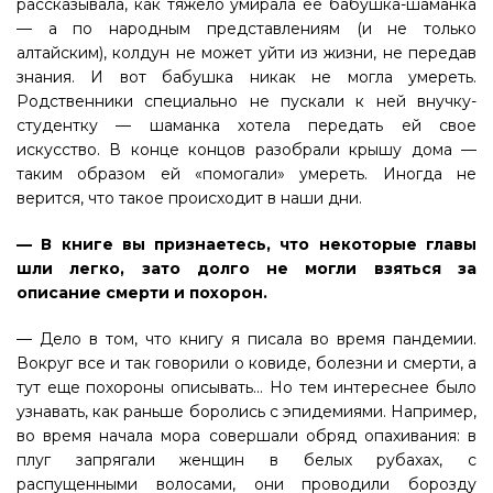
рассказывала, как тяжело умирала ее бабушка-шаманка
— а по народным представлениям (и не только
алтайским), колдун не может уйти из жизни, не передав
знания. И вот бабушка никак не могла умереть.
Родственники специально не пускали к ней внучку-
студентку — шаманка хотела передать ей свое
искусство. В конце концов разобрали крышу дома —
таким образом ей «помогали» умереть. Иногда не
верится, что такое происходит в наши дни.
— В книге вы признаетесь, что некоторые главы
шли легко, зато долго не могли взяться за
описание смерти и похорон.
— Дело в том, что книгу я писала во время пандемии.
Вокруг все и так говорили о ковиде, болезни и смерти, а
тут еще похороны описывать... Но тем интереснее было
узнавать, как раньше боролись с эпидемиями. Например,
во время начала мора совершали обряд опахивания: в
плуг запрягали женщин в белых рубахах, с
распущенными волосами, они проводили борозду