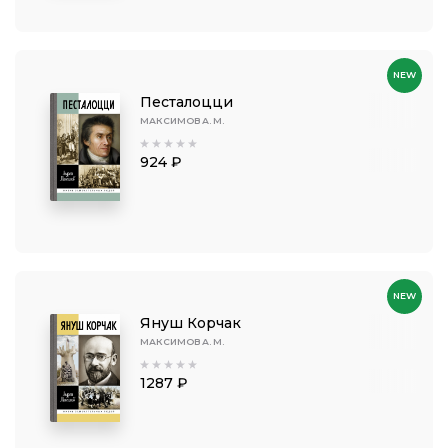
NEW
Песталоцци
МАКСИМОВ А. М.
924 ₽
NEW
Януш Корчак
МАКСИМОВ А. М.
1287 ₽