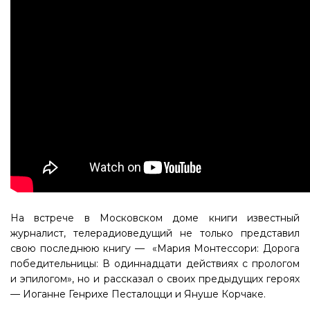
На встрече в Московском доме книги известный
журналист, телерадиоведущий не только представил
свою последнюю книгу — «Мария Монтессори: Дорога
победительницы: В одиннадцати действиях с прологом
и эпилогом», но и рассказал о своих предыдущих героях
— Иоганне Генрихе Песталоцци и Януше Корчаке.