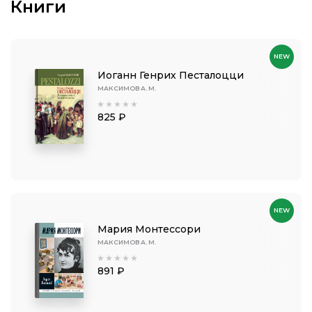
Книги
NEW
Иоганн Генрих Песталоцци
МАКСИМОВ А. М.
825 ₽
NEW
Мария Монтессори
МАКСИМОВ А. М.
891 ₽