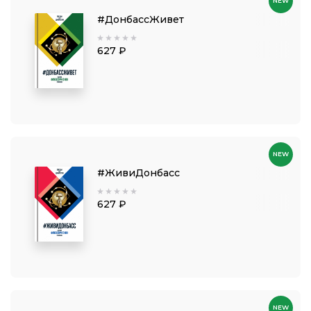
NEW
#ДонбассЖивет
627 ₽
NEW
#ЖивиДонбасс
627 ₽
NEW