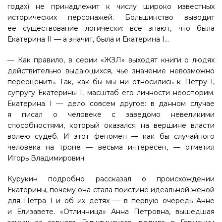
годах) не принадлежит к числу широко известных
исторических персонажей. Большинство выводит
ее существование логически: все знают, что была
Екатерина II — а значит, была и Екатерина I…
— Как правило, в серии «ЖЗЛ» выходят книги о людях
действительно выдающихся, чье значение невозможно
переоценить. Так, как бы мы ни относились к Петру I,
супругу Екатерины I, масштаб его личности неоспорим.
Екатерина I — дело совсем другое: в данном случае
я писал о человеке с заведомо невеликими
способностями, который оказался на вершине власти
волею судеб. И этот феномен — как бы случайного
человека на троне — весьма интересен, — отметил
Игорь Владимирович.
Курукин подробно рассказал о происхождении
Екатерины, почему она стала поистине идеальной женой
для Петра I и об их детях — в первую очередь Анне
и Елизавете. «Отличница» Анна Петровна, вышедшая