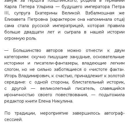
замуж за герцога Голштинского, родила в Германии
Карла Петера Ульриха — будущего императора Петра
III, супруга Екатерины Великой. Взбалмошная же
Елизавета Петровна (характером она напоминала отца)
сама стала русской императрицей, которая правила
больше двадцати лет и сыграла в нашей истории
огромную роль.
— Большинство авторов можно отнести к двум
категориям: скучно пишущие занудные, основательные
историки и писатели-фантазеры, владеющие легким
слогом, но не сильно заботящиеся о «чистоте факта».
Игорь Владимирович, к счастью, принадлежит к золотой
середине: с одной стороны, блистательный историк,
с другой — великолепный писатель, славящийся
ироничностью своего повествования, — подытожила
редактор книги Елена Никулина.
По традиции, мероприятие завершилось автограф-
сессией.