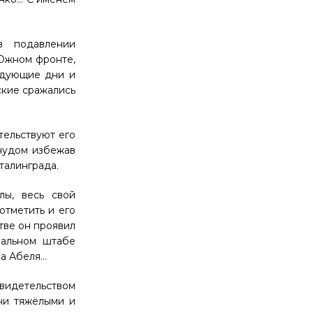
в подавлении
 Южном фронте,
ледующие дни и
ские сражались
тельствуют его
 чудом избежав
талинграда.
лы, весь свой
отметить и его
тве он проявил
ральном штабе
фа Абеля…
свидетельством
ни тяжёлыми и