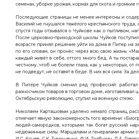
семенах, уборке урожая, кормах для скота и громкие г
Последующие страницы не менее интересны и содер
Василий не гнушался тяжёлого крестьянского труда, 
спустя годы отзывался о Чуйкове как о пытливом, на
После церковно-приходской школы Чуйков поступил в
возрасте принял решение уйти из дома в Питер на з
по его словам, он пронёс через всю свою жизнь: «Ма
каждый живёт в себе, оттого много бед. А ты постара
честному, чтоб не болели глаза, как у некоторых, от
не подведут, не оставят в беде. В них вся сила. За де
В Питере Чуйков сменил ряд профессий: работал 
разносчиком товаров в торговом доме, изготавливал 
Октябрьскую революцию, ступил на военную стезю.
Николаем Карташовым уделено немало страниц, расс
отмечает явную закономерность того времени: «Биогра
людей-самородков, которыми так богат русский нар
недюжинные силы. Маршалами и генералами армии стал
И.С. Конев, С.К. Тимошенко, Ф.И. Толбухин, Л.А. Гово