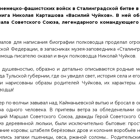
 немецко-фашистских войск в Сталинградской битве в
ига Николая Карташова «Василий Чуйков». В ней об
шала Советского Союза, легендарного командующего 
риалов для написания биографии полководца проделал огр
ой Федерации, в запасниках музея-заповедника «Сталингр
мощь писателю оказал и внук полководца Николай Чуйков.
ой, душевностью, образно и детально описываются родные 
 Тульской губернии, где он увидел свет, история села и его
ами нарисованы образы родителей Чуйкова, их характеры.
водца!
ер по-волчьи завывал над Кайманьевской вытью и бросал в 
на одного человека. В припевы ветра за обледенелыми о
ущий Маршал Советского Союза, дважды Герой Советского 
з деревянной люльки, были исключительно бытовые: прос
ние коровы; штабеля берёзовых дров и колония воробьёв н
уились запахи пшеницы, овса, ржаной соломы… Родительск