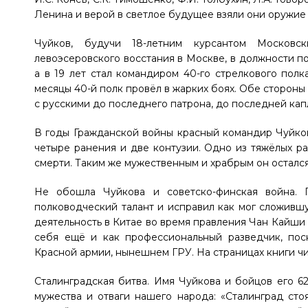
Ленина и верой в светлое будущее взяли они оружие 
Чуйков, будучи 18-летним курсантом Московск
левоэсеровского восстания в Москве, в должности 
а в 19 лет стал командиром 40-го стрелкового пол
месяцы 40-й полк провёл в жарких боях. Обе стороны
с русскими до последнего патрона, до последней кап
В годы Гражданской войны красный командир Чуйков 
четыре ранения и две контузии. Одно из тяжёлых р
смерти. Таким же мужественным и храбрым он остался,
Не обошла Чуйкова и советско-финская война. 
полководческий талант и исправил как мог сложившу
деятельность в Китае во время правления Чан Кайши 
себя ещё и как профессиональный разведчик, пос
Красной армии, нынешнем ГРУ. На страницах книги чи
Сталинградская битва. Имя Чуйкова и бойцов его 6
мужества и отваги нашего народа: «Сталинград ст