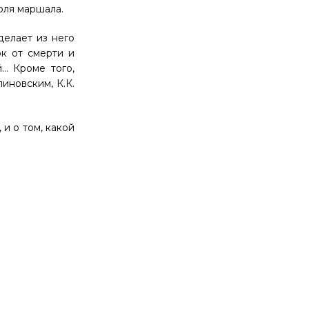
оля маршала.
делает из него
ок от смерти и
… Кроме того,
линовским, К.К.
и о том, какой