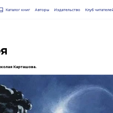
Каталог книг
Авторы
Издательство
Клуб читател
оя
иколая Карташова.