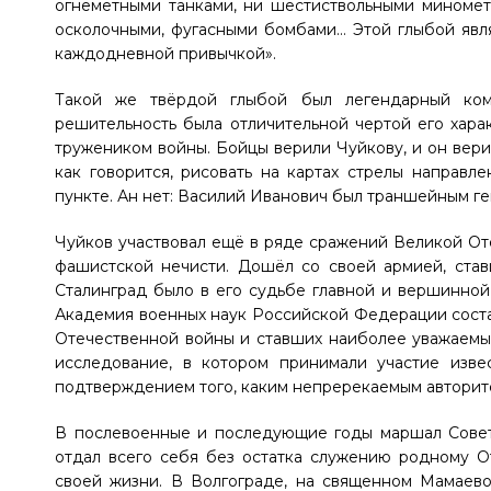
огнемётными танками, ни шестиствольными миномё
осколочными, фугасными бомбами… Этой глыбой явля
каждодневной привычкой».
Такой же твёрдой глыбой был легендарный кома
решительность была отличительной чертой его харак
тружеником войны. Бойцы верили Чуйкову, и он верил
как говорится, рисовать на картах стрелы направл
пункте. Ан нет: Василий Иванович был траншейным ге
Чуйков участвовал ещё в ряде сражений Великой От
фашистской нечисти. Дошёл со своей армией, став
Сталинград было в его судьбе главной и вершинной 
Академия военных наук Российской Федерации соста
Отечественной войны и ставших наиболее уважаемым
исследование, в котором принимали участие изв
подтверждением того, каким непререкаемым авторите
В послевоенные и последующие годы маршал Совет
отдал всего себя без остатка служению родному О
своей жизни. В Волгограде, на священном Мамаево