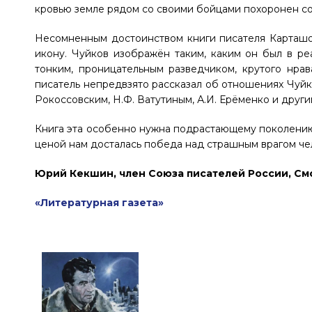
кровью земле рядом со своими бойцами похоронен со
Несомненным достоинством книги писателя Карташова
икону. Чуйков изображён таким, каким он был в ре
тонким, проницательным разведчиком, крутого нра
писатель непредвзято рассказал об отношениях Чуйков
Рокоссовским, Н.Ф. Ватутиным, А.И. Ерёменко и други
Книга эта особенно нужна подрастающему поколению, 
ценой нам досталась победа над страшным врагом че
Юрий Кекшин, член Союза писателей России, См
«Литературная газета»