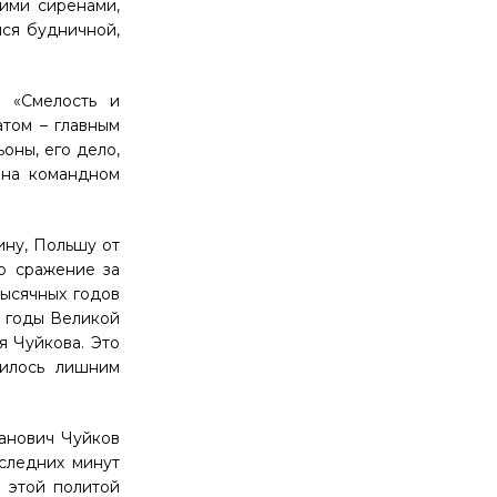
ими сиренами,
лся будничной,
 «Смелость и
атом – главным
оны, его дело,
я на командном
ину, Польшу от
о сражение за
тысячных годов
в годы Великой
я Чуйкова. Это
вилось лишним
анович Чуйков
оследних минут
В этой политой