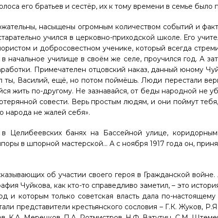
олоса его братьев и сестёр, их к тому времени в семье было 
жательны, насыщены огромным количеством событий и факт
старательно учился в церковно-приходской школе. Его учите
пористом и добросовестном ученике, который всегда стреми
 начальное училище в своём же селе, проучился год. А зат
аработки. Примечателен отцовский наказ, данный юному Чуй
л ты, Василий, ещё, но потом поймёшь. Люди перестали вери
йся жить по-другому. Не зазнавайся, от беды народной не уб
 потерянной совести. Верь простым людям, и они поймут тебя
ло народа не жалей себя».
в Целибеевских банях на Бассейной улице, коридорным 
шпоры в шпорной мастерской… А с ноября 1917 года он, при
казывающих об участии своего героя в Гражданской войне.
фия Чуйкова, как кто-то справедливо заметил, – это история
од и которым только советская власть дала по-настоящему
и представители крестьянского сословия – Г.К. Жуков, Р.Я
ров, К.А. Мерецков, П.А. Ротмистров, Н.Ф. Ватутин, С.М. Ште