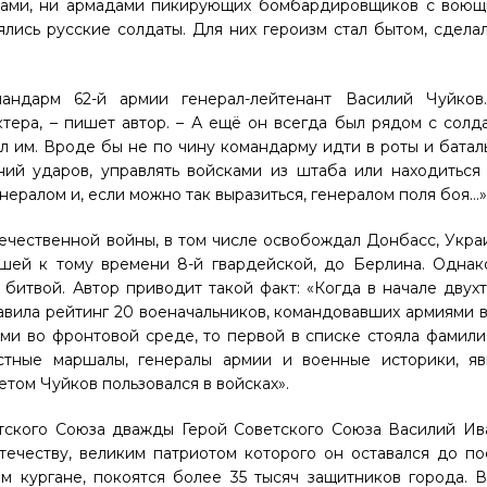
тами, ни армадами пикирующих бомбардировщиков с воющ
лись русские солдаты. Для них героизм стал бытом, сдела
ндарм 62-й армии генерал-лейтенант Василий Чуйков.
тера, – пишет автор. – А ещё он всегда был рядом с солд
 им. Вроде бы не по чину командарму идти в роты и баталь
ений ударов, управлять войсками из штаба или находитьс
нералом и, если можно так выразиться, генералом поля боя…»
ечественной войны, в том числе освобождал Донбасс, Укра
шей к тому времени 8-й гвардейской, до Берлина. Однак
битвой. Автор приводит такой факт: «Когда в начале двух
вила рейтинг 20 военачальников, командовавших армиями 
и во фронтовой среде, то первой в списке стояла фамили
естные маршалы, генералы армии и военные историки, я
том Чуйков пользовался в войсках».
ского Союза дважды Герой Советского Союза Василий Ив
течеству, великим патриотом которого он оставался до п
м кургане, покоятся более 35 тысяч защитников города. 