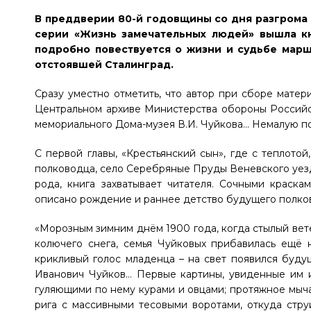
В преддверии 80-й годовщины со дня разгрома
серии «Жизнь замечательных людей» вышла кн
подробно повествуется о жизни и судьбе мар
отстоявшей Сталинград.
Сразу уместно отметить, что автор при сборе мате
Центральном архиве Министерства обороны Российск
мемориального Дома-музея В.И. Чуйкова… Немалую по
С первой главы, «Крестьянский сын», где с теплот
полководца, село Серебряные Пруды Веневского уезда
рода, книга захватывает читателя. Сочными краск
описано рождение и раннее детство будущего полко
«Морозным зимним днём 1900 года, когда стылый вет
колючего снега, семья Чуйковых прибавилась ещё 
крикливый голос младенца – на свет появился буд
Иванович Чуйков… Первые картины, увиденные им и
гуляющими по нему курами и овцами; протяжное мыча
рига с массивными тесовыми воротами, откуда стр