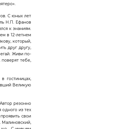
пятеро».
ов. С юных лет
ль Н.П. Ефанов
лся к знаниям.
ем в 12-летнем
кову, который,
ть друг другу,
егай. Живи по-
, поверят тебе,
в гостиницах,
нявший Великую
 Автор резонно
 одного из тех
 проявить свои
. Малиновский,
менко… С именем