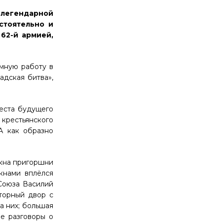
 легендарной
стоятельно и
62-й армией,
омную работу в
адская битва»,
места будущего
 крестьянского
 А как образно
окна пригоршни
кнами вплёлся
Союза Василий
торный двор с
а них; большая
ие разговоры о