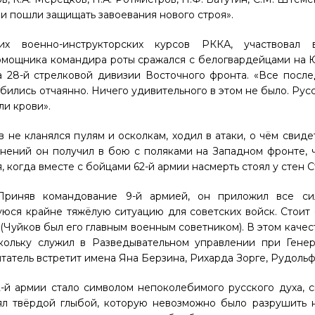
и пошли защищать завоевания нового строя».
их военно-инструкторских курсов РККА, участвовал 
помощника командира роты сражался с белогвардейцами на
ка 28-й стрелковой дивизии Восточного фронта. «Все пос
 бились отчаянно. Ничего удивительного в этом не было. Рус
ли крови».
не кланялся пулям и осколкам, ходил в атаки, о чём свиде
анений он получил в бою с поляками на Западном фронте,
 когда вместе с бойцами 62-й армии насмерть стоял у стен С
Приняв командование 9-й армией, он приложил все си
юся крайне тяжёлую ситуацию для советских войск. Стоит 
(Чуйков был его главным военным советником). В этом качес
кольку служил в Разведывательном управлении при Гене
татель встретит имена Яна Берзина, Рихарда Зорге, Рудоль
2-й армии стало символом непоколебимого русского духа, 
оял твёрдой глыбой, которую невозможно было разрушить 