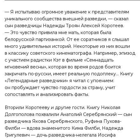
— Я испытываю огромное уважение к представителям
уникального сообщества внешней разведки, — сказал
сын разведчицы Надежды Троян Алексей Коротеев.
— Это чувство привила мне мать, которая была
белорусской партизанкой. От ее соратников я слышал
много удивительных историй. Некоторые из них вошли
в классику советского кинематографа. Например, эпизод
с участием радистки Кэт в фильме «Семнадцать
мгновений весны», которая во время родов боится
закричать по-русски, имеет реальную подоплеку… Книгу
«Легендарные разведчики» я читал с упоением:
он пробуждает чувство гордости за страну, учит
сопоставлять и анализировать факты.
Вторили Коротееву и другие гости. Книгу Николая
Долгополова похвалили Анатолий Серебрянский — сын
разведчика Якова Серебрянского, Руфина Пухова-
Филби — вдова знаменитого Кима Филби, Надежда
Григулевич — дочь разведчика-нелегала Иосифа