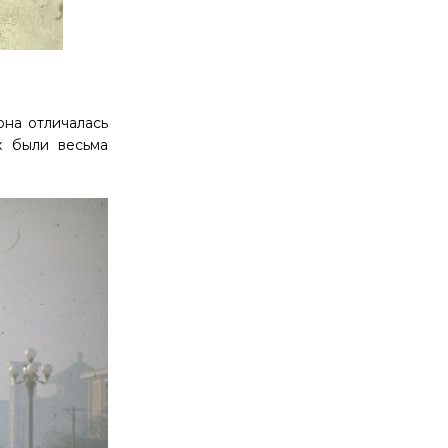
она отличалась
х были весьма