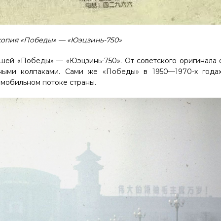
копия «Победы» — «Юэцзинь-750»
ашей «Победы» — «Юэцзинь-750». От советского оригинала 
сными колпаками. Сами же «Победы» в 1950—1970-х года
омобильном потоке страны.