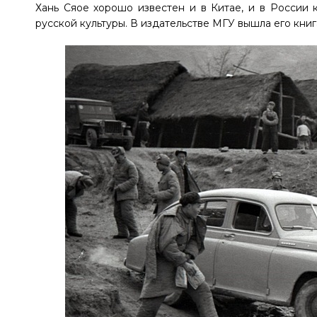
Хань Сяое хорошо известен и в Китае, и в России 
русской культуры. В издательстве МГУ вышла его кни