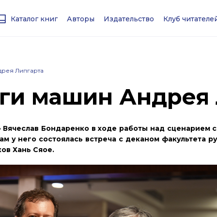
Каталог книг
Авторы
Издательство
Клуб читател
дрея Липгарта
ги машин Андрея 
 Вячеслав Бондаренко в ходе работы над сценарием с
м у него состоялась встреча с деканом факультета р
ов Хань Сяое.