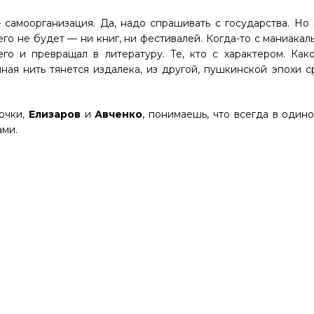
 самоорганизация. Да, надо спрашивать с государства. Но
его не будет — ни книг, ни фестивалей. Когда-то с маниака
го и превращал в литературу. Те, кто с характером. Как
ая нить тянется издалека, из другой, пушкинской эпохи с
ночки,
Елизаров
и
Авченко
, понимаешь, что всегда в одино
ами.