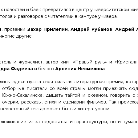
их новостей и баек превратился в центр университетской жиз
олов и разговоров с читателями в кампусе универа.
в
, прозаики
Захар Прилепин
,
Андрей Рубанов
,
Андрей 
многие другие…
атель и журналист, автор книг «Правый руль» и «Кристал
ндра Фадеева
и белого
Арсения Несмелова
.
лись: здесь нужна своя сильная литературная премия, кот
 отборные писатели со всей страны могли приезжать сюда
, Южно-Сахалинска, дышать тайгой и океаном, говорить с
очерки, рассказы, стихи и сценарии фильмов. Так происхо
невосточный гектар может быть и литературным.
люживание из-за недостатка инфраструктуры, но и туманн