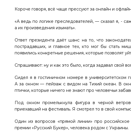
Короче говоря, всё чаще прессуют за онлайн и офлай
«А ведь по логике преследователей, — сказал я, - с
а их произведения изымать».
Ответ президента даёт шанс на то, что законодате
пострадавших, и главное тех, кто мог бы стать м
появились конкретные решения, которые позволят уйт
Спрашивают: ну и как это было, когда задавал свой в
Сидел я в гостиничном номере в университетском г
А за окном — пейзаж с видом на Тихий океан. В окн
птички, которые ничего не знают про человечьи забав
Под окном промелькнула фигура в черной ветров
приехавший на фестиваль. Я смотрел то в свой компью
Один из вопросов «прямой линии» про российское 
премии «Русский Букер», человека родом с Украины.