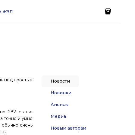
ей ЖЗЛ
ль под простым
Новости
Новинки
Анонсы
по 282 статье
Медиа
да точно и умно
в обычно очень
Новым авторам
нь.