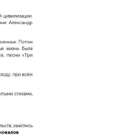
й цивилизации.
зни Александр
военных. Потом
ья жизнь была
и, песни «Три
сюду, при всём
итыми стихами,
ьств, зажглись
новалов
.