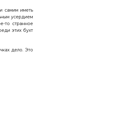
 и самим иметь
льным усердием
ое-то странное
реди этих бухт
чках дело. Это