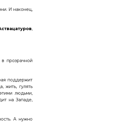
ни. И наконец,
Аствацатуров
,
л в прозрачной
орая поддержит
, жить, гулять
 этими людьми,
дит на Западе,
ость. А нужно