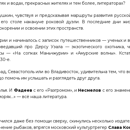
лях и водах, прекрасных жителях и тем более, литераторах?
ушкин, чувствуя и предсказывая маршруты развития русско
 его столе накануне роковой дуэли. В последние дни жи
окорении и освоении этих пространств.
ории и начиналось с записок путешественников — ученых и 
оведавший про Дерсу Узала — экзотического охотника, ч
ы — «На сопках Маньчжурии» и «Амурские волны». Кстат
30-е.
ад, Севастополь или во Владивосток, удивительна тем, что в
до помочь им услышать и разглядеть друг друга.
олья. И
Фадеев
с его «Разгромом», и
Несмелов
с его знамен
моряк…» — всё наша литература.
чился даже без помощи сверху, скинулись несколько издател
ение рыбаков, впрягся московский культуртрегер
Слава Ко