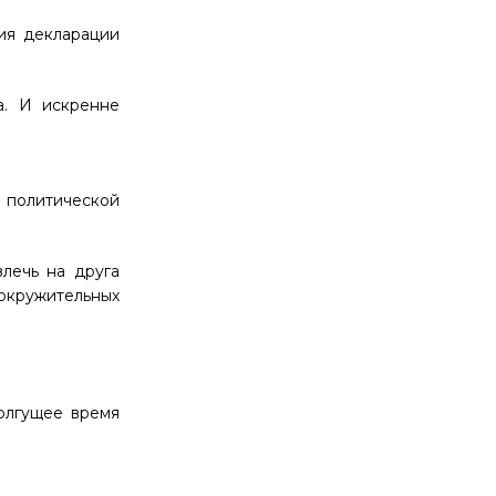
ия декларации
а. И искренне
я политической
влечь на друга
вокружительных
олгущее время