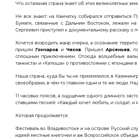
Что остальная страна знает об этих великолепных зем
Не все знают: на Камчатку собирался отправиться П
Бумаги, связанные с Дальним Востоком, лежали на
Сергеевич приступил к документальному рассказу о п
Хочется возродить жанр очерка, а осознание террит
пришли
Гончаров
и
Чехов
. Пришел
Арсеньев
, п
сплошным приключением. Отсюда волшебные вальс
танкиста» и «Катюша» о противостоянии с японцами в 
Наша страна, куда бы ты не приземлился, в Калинингр
своеобразии, в чём-то главном одни и те же люди. На
11 часовых поясов, а ощущение одного длинного заст
ставшими песней: «Каждый хочет любить, и солдат, и 
Которая продолжается.
Фестиваль во Владивостоке и на острове Русский слу
идеей местные книгочеи и аж Всероссийское объедин