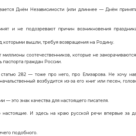
ывается Днём Независимости (или длиннее — Днём принят
нят и не подозревают причин возникновения праздник
од которыми вышли, требуя возвращения на Родину.
т миллионы соотечественников, которые не заморачиваютс
ь паспорта граждан России.
 статью 282 — тоже про него, про Елизарова. Не хочу на
 начальственный возбудится из-за его книг или песен, голо
ии — это знак качества для настоящего писателя.
о настоящие. И здесь на краю русской речи впервые за д
ичего подобного.