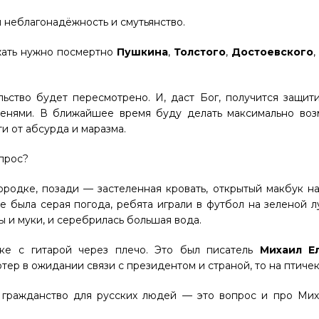
н неблагонадёжность и смутьянство.
ажать нужно посмертно
Пушкина
,
Толстого
,
Достоевского
льство будет пересмотрено. И, даст Бог, получится защит
ишенями. В ближайшее время буду делать максимально воз
и от абсурда и маразма.
опрос?
ородке, позади — застеленная кровать, открытый макбук н
е была серая погода, ребята играли в футбол на зеленой л
ы и муки, и серебрилась большая вода.
ке с гитарой через плечо. Это был писатель
Михаил Е
тер в ожидании связи с президентом и страной, то на птиче
гражданство для русских людей — это вопрос и про Миха