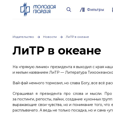
Фильтры
Издательство
Новости
ЛиТР в океане
ЛиТР в океане
На «прямую линию» президента я выходил с края наше
и милым названием ЛиТР — Литература Тихоокеанско
Вай-фай немного тормозил, но слава Богу, все всё ра
Спрашивал я президента про слова и мысли. Про
за постинги, репосты, лайки, создание кухонных груп
выражающие свои чувства, но и понимание того, что 
расплывачато. А ведь не только посадка, но и сама «