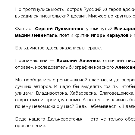
Но протянулись мосты, остров Русский из героя адск
высадился писательский десант. Множество круглых ст
Фантаст
Сергей Лукьяненко
, упомянутый
Елизаро
Вадим Левенталь
, поэт и критик
Игорь Караулов
и 
Большинство здесь оказались впервые.
Принимающий —
Василий Авченко
, отличный пис
оправе», исследователь биографий красного
Алекса
Мы пообщались с региональной властью, и договори
лучших авторов. И надо бы выделять гранты, чтобы
улицами Владивостока, Хабаровска, Благовещенска
открытыми и прямодушными. А потом появлялись бы 
почему невозможно у нас? Ведь небезызвестный даль
Беда нашего Дальневосточья — это не только обез
просвещение.