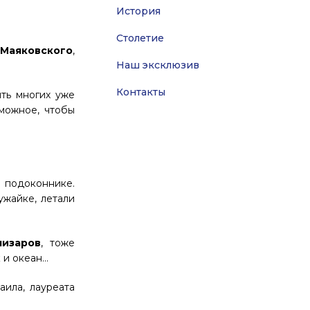
История
Столетие
,
Маяковского
,
Наш эксклюзив
Контакты
ить многих уже
можное, чтобы
а подоконнике.
ужайке, летали
лизаров
, тоже
к и океан…
ила, лауреата