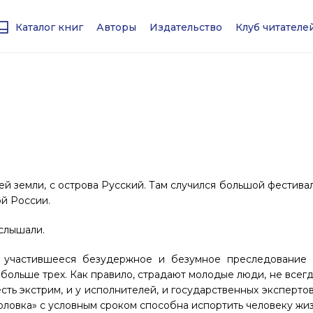
Каталог книг
Авторы
Издательство
Клуб читател
й земли, с острова Русский. Там случился большой фестива
й России.
сслышали.
 участившееся безудержное и безумное преследование 
п больше трех. Как правило, страдают молодые люди, не всег
есть экстрим, и у исполнителей, и государственных эксперто
уголовка» с условным сроком способна испортить человеку жиз