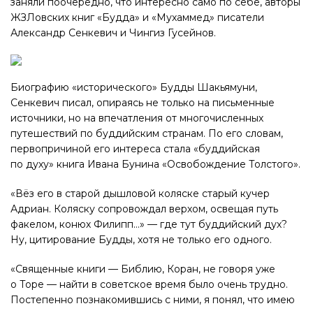
заняли поочерёдно, что интересно само по себе, авторы
ЖЗЛовских книг «Будда» и «Мухаммед» писатели
Александр Сенкевич и Чингиз Гусейнов.
Биографию «исторического» Будды Шакьямуни,
Сенкевич писал, опираясь не только на письменные
источники, но на впечатления от многочисленных
путешествий по буддийским странам. По его словам,
первопричиной его интереса стала «буддийская
по духу» книга Ивана Бунина «Освобождение Толстого».
«Вёз его в старой дышловой коляске старый кучер
Адриан. Коляску сопровождал верхом, освещая путь
факелом, конюх Филипп…» — где тут буддийский дух?
Ну, цитирование Будды, хотя не только его одного.
«Священные книги — Библию, Коран, не говоря уже
о Торе — найти в советское время было очень трудно.
Постепенно познакомившись с ними, я понял, что имею