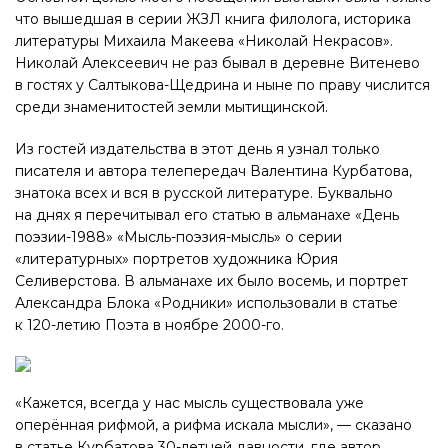
что вышедшая в серии ЖЗЛ книга филолога, историка
литературы Михаила Макеева «Николай Некрасов».
Николай Алексеевич не раз бывал в деревне Витенево
в гостях у Салтыкова-Щедрина и ныне по праву числится
среди знаменитостей земли мытищинской.
Из гостей издательства в этот день я узнал только
писателя и автора телепередач Валентина Курбатова,
знатока всех и вся в русской литературе. Буквально
на днях я перечитывал его статью в альманахе «День
поэзии-1988» «Мысль-поэзия-мысль» о серии
«литературных» портретов художника Юрия
Селиверстова. В альманахе их было восемь, и портрет
Александра Блока «Родники» использовали в статье
к 120-летию Поэта в ноябре 2000-го.
«Кажется, всегда у нас мысль существовала уже
оперённая рифмой, а рифма искала мысли», — сказано
в статье Курбатова 30-летней давности, где автор