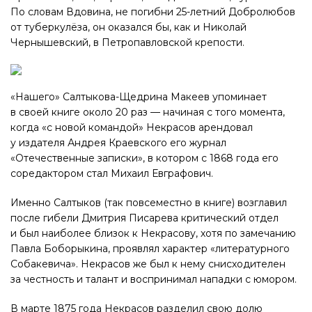
По словам Вдовина, не погибни 25-летний Добролюбов
от туберкулёза, он оказался бы, как и Николай
Чернышевский, в Петропавловской крепости.
«Нашего» Салтыкова-Щедрина Макеев упоминает
в своей книге около 20 раз — начиная с того момента,
когда «с новой командой» Некрасов арендовал
у издателя Андрея Краевского его журнал
«Отечественные записки», в котором с 1868 года его
соредактором стал Михаил Евграфович.
Именно Салтыков (так повсеместно в книге) возглавил
после гибели Дмитрия Писарева критический отдел
и был наиболее близок к Некрасову, хотя по замечанию
Павла Боборыкина, проявлял характер «литературного
Собакевича». Некрасов же был к нему снисходителен
за честность и талант и воспринимал нападки с юмором.
В марте 1875 года Некрасов разделил свою долю