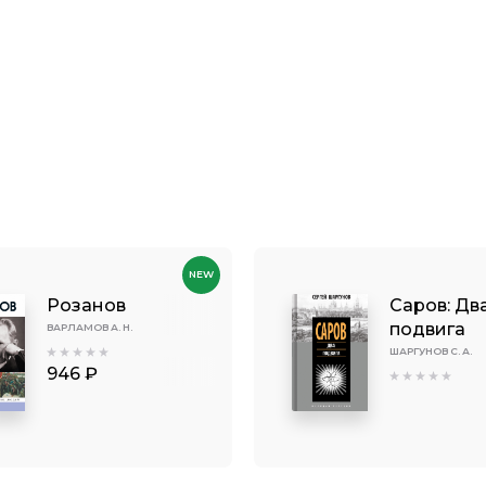
NEW
Розанов
Саров: Дв
подвига
ВАРЛАМОВ А. Н.
ШАРГУНОВ С. А.
946 ₽