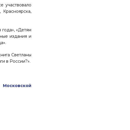
се участвовало
 Красноярска,
 года», «Детям
нные издания и
а».
книга Светланы
ги в России?».
й Московской