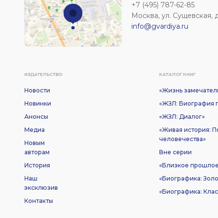
+7 (495) 787-62-85
Москва, ул. Сущевская, д. 
info@gvardiya.ru
ИЗДАТЕЛЬСТВО
КАТАЛОГ КНИГ
Новости
«Жизнь замечател
Новинки
«ЖЗЛ: Биография п
Анонсы
«ЖЗЛ: Диалог»
Медиа
«Живая история: 
человечества»
Новым
авторам
Вне серии
История
«Близкое прошло
Наш
«Биографика: Золо
эксклюзив
«Биографика: Клас
Контакты