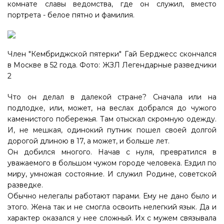
комнате славы ведомства, где он служил, вместо
портрета - белое пятно и фамилия.
Член "Кембриджской пятерки" Гай Берджесс скончался
в Москве в 52 года. Фото: ЖЗЛ Легендарные разведчики
2
Что он делал в далекой стране? Сначала или на
подлодке, или, может, на веслах добрался до чужого
каменистого побережья. Там отыскал скромную одежду.
И, не мешкая, одинокий путник пошел своей долгой
дорогой длиною в 17, а может, и больше лет.
Он добился многого. Начав с нуля, превратился в
уважаемого в большом чужом городе человека. Ездил по
миру, умножая состояние. И служил Родине, советской
разведке.
Обычно нелегалы работают парами. Ему не дано было и
этого. Жена так и не смогла освоить нелегкий язык. Да и
характер оказался у нее сложный. Их с мужем связывала