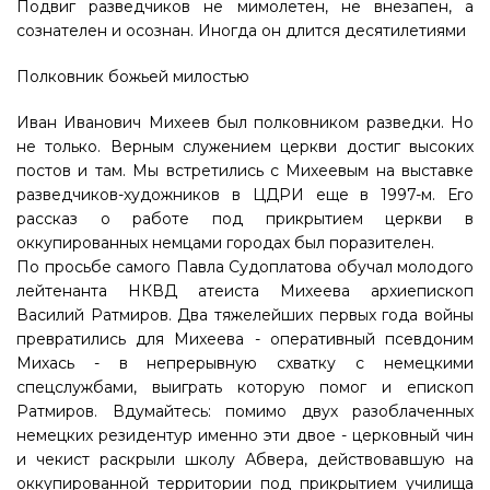
Подвиг разведчиков не мимолетен, не внезапен, а
сознателен и осознан. Иногда он длится десятилетиями
Полковник божьей милостью
Иван Иванович Михеев был полковником разведки. Но
не только. Верным служением церкви достиг высоких
постов и там. Мы встретились с Михеевым на выставке
разведчиков-художников в ЦДРИ еще в 1997-м. Его
рассказ о работе под прикрытием церкви в
оккупированных немцами городах был поразителен.
По просьбе самого Павла Судоплатова обучал молодого
лейтенанта НКВД атеиста Михеева архиепископ
Василий Ратмиров. Два тяжелейших первых года войны
превратились для Михеева - оперативный псевдоним
Михась - в непрерывную схватку с немецкими
спецслужбами, выиграть которую помог и епископ
Ратмиров. Вдумайтесь: помимо двух разоблаченных
немецких резидентур именно эти двое - церковный чин
и чекист раскрыли школу Абвера, действовавшую на
оккупированной территории под прикрытием училища