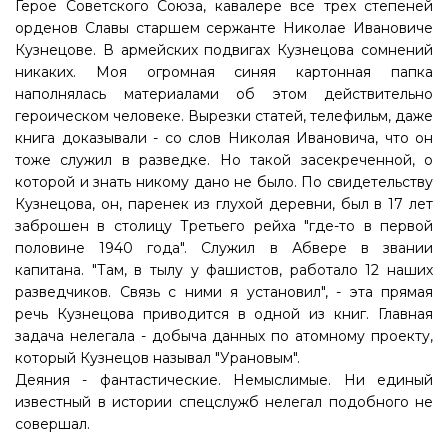
Герое Советского Союза, кавалере все трех степеней
орденов Славы старшем сержанте Николае Ивановиче
Кузнецове. В армейских подвигах Кузнецова сомнений
никаких. Моя огромная синяя картонная папка
наполнялась материалами об этом действительно
героическом человеке. Вырезки статей, телефильм, даже
книга доказывали - со слов Николая Ивановича, что он
тоже служил в разведке. Но такой засекреченной, о
которой и знать никому дано не было. По свидетельству
Кузнецова, он, паренек из глухой деревни, был в 17 лет
заброшен в столицу Третьего рейха "где-то в первой
половине 1940 года". Служил в Абвере в звании
капитана. "Там, в тылу у фашистов, работало 12 наших
разведчиков. Связь с ними я установил", - эта прямая
речь Кузнецова приводится в одной из книг. Главная
задача нелегала - добыча данных по атомному проекту,
который Кузнецов называл "Урановым".
Деяния - фантастические. Немыслимые. Ни единый
известный в истории спецслужб нелегал подобного не
совершал.