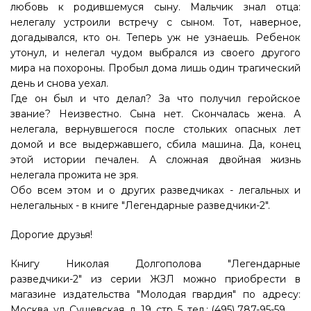
любовь к родившемуся сыну. Мальчик знал отца:
нелегалу устроили встречу с сыном. Тот, наверное,
догадывался, кто он. Теперь уж не узнаешь. Ребенок
утонул, и нелегал чудом выбрался из своего другого
мира на похороны. Пробыл дома лишь один трагический
день и снова уехал.
Где он был и что делал? За что получил геройское
звание? Неизвестно. Сына нет. Скончалась жена. А
нелегала, вернувшегося после стольких опасных лет
домой и все выдержавшего, сбила машина. Да, конец
этой истории печален. А сложная двойная жизнь
нелегала прожита не зря.
Обо всем этом и о других разведчиках - легальных и
нелегальных - в книге "Легендарные разведчики-2".
Дорогие друзья!
Книгу Николая Долгополова "Легендарные
разведчики-2" из серии ЖЗЛ можно приобрести в
магазине издательства "Молодая гвардия" по адресу:
Москва, ул. Сущевская, д. 19, стр. 5, тел.: (495) 787-95-59.