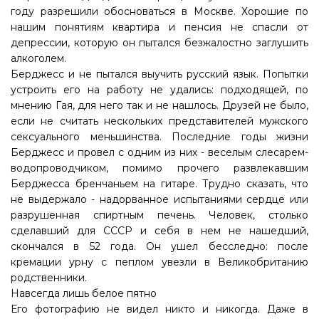
году разрешили обосноваться в Москве. Хорошие по
нашим понятиям квартира и пенсия не спасли от
депрессии, которую он пытался безжалостно заглушить
алкоголем.
Берджесс и не пытался выучить русский язык. Попытки
устроить его на работу не удались: подходящей, по
мнению Гая, для него так и не нашлось. Друзей не было,
если не считать нескольких представителей мужского
сексуального меньшинства. Последние годы жизни
Берджесс и провел с одним из них - веселым слесарем-
водопроводчиком, помимо прочего развлекавшим
Берджесса бренчаньем на гитаре. Трудно сказать, что
не выдержало - надорванное испытаниями сердце или
разрушенная спиртным печень. Человек, столько
сделавший для СССР и себя в нем не нашедший,
скончался в 52 года. Он ушел бесследно: после
кремации урну с пеплом увезли в Великобританию
родственники.
Навсегда лишь белое пятно
Его фотографию не видел никто и никогда. Даже в