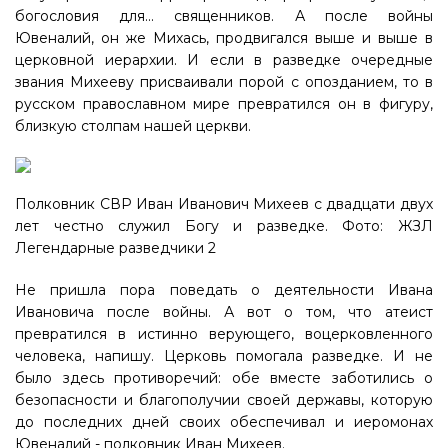
богословия для... священников. А после войны
Ювеналий, он же Михась, продвигался выше и выше в
церковной иерархии. И если в разведке очередные
звания Михееву присваивали порой с опозданием, то в
русском православном мире превратился он в фигуру,
близкую столпам нашей церкви.
Полковник СВР Иван Иванович Михеев с двадцати двух
лет честно служил Богу и разведке. Фото: ЖЗЛ
Легендарные разведчики 2
Не пришла пора поведать о деятельности Ивана
Ивановича после войны. А вот о том, что атеист
превратился в истинно верующего, воцерковленного
человека, напишу. Церковь помогала разведке. И не
было здесь противоречий: обе вместе заботились о
безопасности и благополучии своей державы, которую
до последних дней своих обеспечивал и иеромонах
Ювеналий - полковник Иван Михеев.