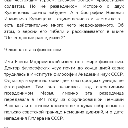
был настоящим Героем, славным бойцом. Храбрейшим
солдатом. Но не разведчиком. Историю о двух
Кузнецовых срочно забудем. А в биографии Николая
Ивановича Кузнецова - единственного и настоящего -
есть действительно много чего недосказанного. Об
этом, о версии его гибели и рассказывается в книге
"Легендарные разведчики-2".
Чекистка стала философом
Имя Елены Модржинской известно в мире философии.
Доктор философских наук почти до конца дней своих
трудилась в Институте философии Академии наук СССР.
Однажды в музее истории где-то за городом я увидел ее
фотографию. Там она значилась под оперативным
псевдонимом Марья. Именно эта разведчица
передавала в 1941 году из оккупированной немцами
Варшавы и о точном количестве в кулак собранных на
польско-советской границе немецких дивизий, и о дате
нападения Гитлера на СССР.