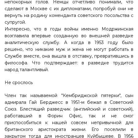
непокорных голов. Немцы отчетливо понимали, что
сделают в Москве с их дипломатами, попробуй они не
вернуть на родину коменданта советского посольства с
супругой.
Интересно, что в годы войны именно Модржинская
возглавила впервые созданную во внешней разведке
аналитическую службу. А когда в 1953 году было
решено, что никакие муж и жена не могут работать в
Службе вместе, она вышла в отставку, превратившись в
философа. Что подтверждает: в разведке трудится
народ талантливый.
Не срослось
Член так называемой "Кембриджской пятерки", сын
адмирала Гай Берджесс в 1951-м бежал в Советский
Союз. Блестящий разведчик (английский и советский),
работавший в Форин Офис, так и не смог
приспособиться к нашей совсем непривычной для
британского аристократа жизни. Его поселили в
закрытом тогда для иностранцев Куйбышеве. В 1956