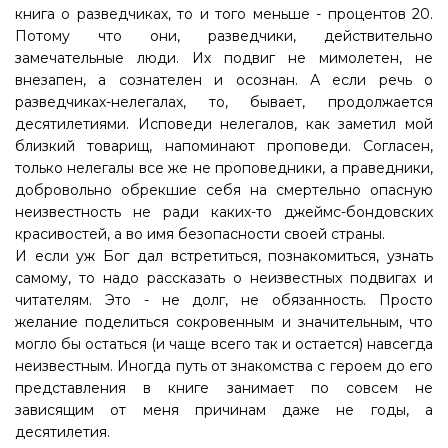
книга о разведчиках, то и того меньше - процентов 20.
Потому что они, разведчики, действительно
замечательные люди. Их подвиг не мимолетен, не
внезапен, а сознателен и осознан. А если речь о
разведчиках-нелегалах, то, бывает, продолжается
десятилетиями. Исповеди нелегалов, как заметил мой
близкий товарищ, напоминают проповеди. Согласен,
только нелегалы все же не проповедники, а праведники,
добровольно обрекшие себя на смертельно опасную
неизвестность не ради каких-то джеймс-бондовских
красивостей, а во имя безопасности своей страны.
И если уж Бог дал встретиться, познакомиться, узнать
самому, то надо рассказать о неизвестных подвигах и
читателям. Это - не долг, не обязанность. Просто
желание поделиться сокровенным и значительным, что
могло бы остаться (и чаще всего так и остается) навсегда
неизвестным. Иногда путь от знакомства с героем до его
представления в книге занимает по совсем не
зависящим от меня причинам даже не годы, а
десятилетия.