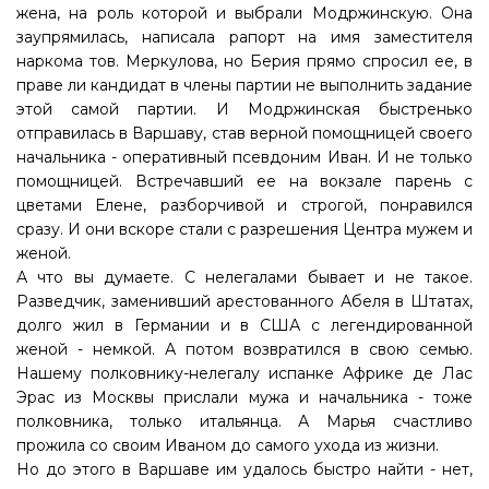
жена, на роль которой и выбрали Модржинскую. Она
заупрямилась, написала рапорт на имя заместителя
наркома тов. Меркулова, но Берия прямо спросил ее, в
праве ли кандидат в члены партии не выполнить задание
этой самой партии. И Модржинская быстренько
отправилась в Варшаву, став верной помощницей своего
начальника - оперативный псевдоним Иван. И не только
помощницей. Встречавший ее на вокзале парень с
цветами Елене, разборчивой и строгой, понравился
сразу. И они вскоре стали с разрешения Центра мужем и
женой.
А что вы думаете. С нелегалами бывает и не такое.
Разведчик, заменивший арестованного Абеля в Штатах,
долго жил в Германии и в США с легендированной
женой - немкой. А потом возвратился в свою семью.
Нашему полковнику-нелегалу испанке Африке де Лас
Эрас из Москвы прислали мужа и начальника - тоже
полковника, только итальянца. А Марья счастливо
прожила со своим Иваном до самого ухода из жизни.
Но до этого в Варшаве им удалось быстро найти - нет,