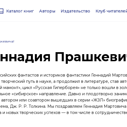
Каталог книг
Авторы
Издательство
Клуб читател
кевича!
еннадия Прашкеви
оссийских фантастов и историков фантастики Геннадий Марто
 творческий путь в науке, а продолжил в литературе, став ав
ый мамонт», цикл «Русская Гиперборея» не только вошли в зо
альное «сибирское» направление. Давно и плодотворно заним
л автором или соавтором вышедших в серии «ЖЗЛ» биографи
Лема, Дж.
Р. Р. Толкина
. Мы поздравляем Геннадия Мартовича
 и новых творческих успехов — в том числе в сотрудничест