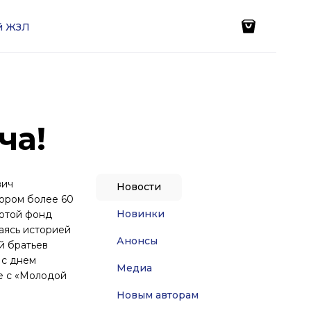
ей ЖЗЛ
ча!
вич
Новости
тором более 60
Новинки
лотой фонд
аясь историей
Анонсы
й братьев
 с днем
Медиа
ве с «Молодой
Новым авторам