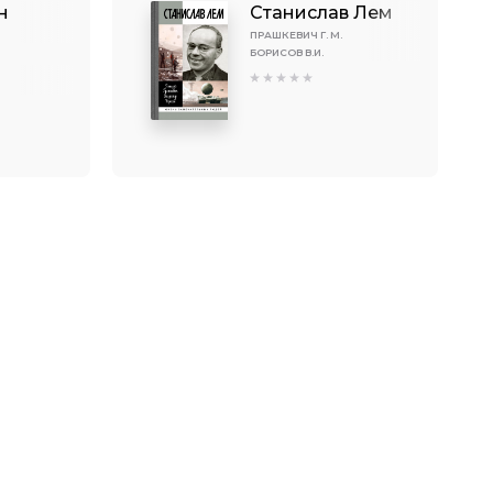
н
Станислав Лем
ПРАШКЕВИЧ Г. М.
БОРИСОВ В.И.