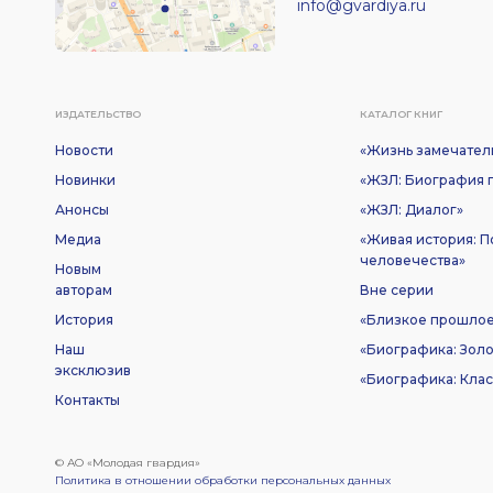
info@gvardiya.ru
ИЗДАТЕЛЬСТВО
КАТАЛОГ КНИГ
Новости
«Жизнь замечател
Новинки
«ЖЗЛ: Биография п
Анонсы
«ЖЗЛ: Диалог»
Медиа
«Живая история: 
человечества»
Новым
авторам
Вне серии
История
«Близкое прошло
Наш
«Биографика: Золо
эксклюзив
«Биографика: Клас
Контакты
© АО «Молодая гвардия»
Политика в отношении обработки персональных данных