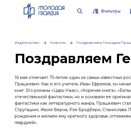
Фильтры
Издательство
Новости
Поздравляем Геннадия Праш
Поздравляем Г
16 мая отмечает 75-летие один из самых известных р
Прашкевич. Как и его учитель Иван Ефремов, он начал
книг. Его романы «Царь-Ужас», «Кормчая книга», «Бел
отечественной фантастики, но и основали ее оригин
фантастики как литературного жанра, Прашкевич ста
Стругацких, Жюля Верна, Рэя Брэдбери, Станислава 
рождения и желаем ему крепкого здоровья, оптимизма
гвардией».