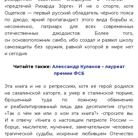
«предтечей Рихарда Зорге». И не о спорте, хотя
Ощепков — первый русский обладатель чёрного пояса
по дзюдо, яркий пропагандист этого вида борьбы и,
несомненно, патриарх для всех современных
отечественных дзюдоистов. Более того,
он основоположник самбо, ибо создал и развил школу
самозащиты без оружия, равной которой в мире нет
и сегодня.
Читайте также:
Александр Куланов – лауреат
премии ФСБ
Эта книга и не о репрессиях, хотя её герой родился
на сахалинской каторге, а умер в сталинской тюрьме,
брошенный туда по ложному обвинению
и реабилитированный лишь два десятилетия спустя.
«Так о чём же или о ком эта книга?» -спросите вы.
И я отвечу: «Книга о настоящем патриоте России —
борце, мыслителе, мученике, замечательном человеке
трагической судьбы, искренне любившем Отечество