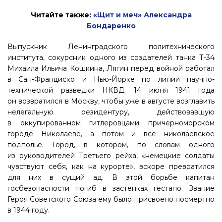
Читайте также:
«Щит и меч» Александра
Бондаренко
Выпускник Ленинградского политехнического
института, сокурсник одного из создателей танка Т-34
Михаила Ильича Кошкина, Лягин перед войной работал
в Сан-Франциско и Нью-Йорке по линии научно-
технической разведки НКВД. 14 июня 1941 года
он возвратился в Москву, чтобы уже в августе возглавить
нелегальную резидентуру, действовавшую
в оккупированном гитлеровцами причерноморском
городе Николаеве, а потом и всё николаевское
подполье. Город, в котором, по словам одного
из руководителей Третьего рейха, «немецкие солдаты
чувствуют себя, как на курорте», вскоре превратился
для них в сущий ад. В этой борьбе капитан
госбезопасности погиб в застенках гестапо. Звание
Героя Советского Союза ему было присвоено посмертно
в 1944 году.