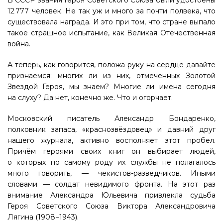
В СССР звания Героя Советского Союза были удостоены
12 777 человек. Не так уж и много за почти полвека, что
существовала награда. И это при том, что стране выпало
такое страшное испытание, как Великая Отечественная
война.
А теперь, как говорится, положа руку на сердце давайте
признаемся: многих ли из них, отмеченных Золотой
Звездой Героя, мы знаем? Многие ли имена сегодня
на слуху? Да нет, конечно же. Что и огорчает.
Московский писатель Александр Бондаренко,
полковник запаса, «краснозвёздовец» и давний друг
нашего журнала, активно восполняет этот пробел.
Причём героями своих книг он выбирает людей,
о которых по самому роду их службы не полагалось
много говорить, — чекистов-разведчиков. Иными
словами — солдат невидимого фронта. На этот раз
внимание Александра Юльевича привлекла судьба
Героя Советского Союза Виктора Александровича
Лягина (1908−1943).